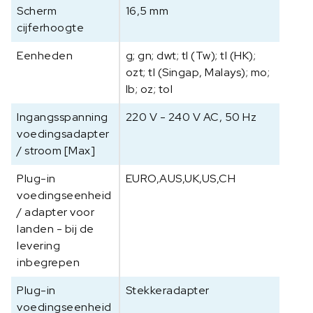
Scherm
16,5 mm
cijferhoogte
Eenheden
g; gn; dwt; tl (Tw); tl (HK);
ozt; tl (Singap, Malays); mo;
lb; oz; tol
Ingangsspanning
220 V - 240 V AC, 50 Hz
voedingsadapter
/ stroom [Max]
Plug-in
EURO,AUS,UK,US,CH
voedingseenheid
/ adapter voor
landen - bij de
levering
inbegrepen
Plug-in
Stekkeradapter
voedingseenheid