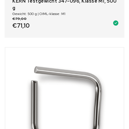
KERN Testgewicht 347-096, Klasse M1, 500
g
Gewicht: 500 g | OIML-klasse: M1
€
79,00
€
71,10