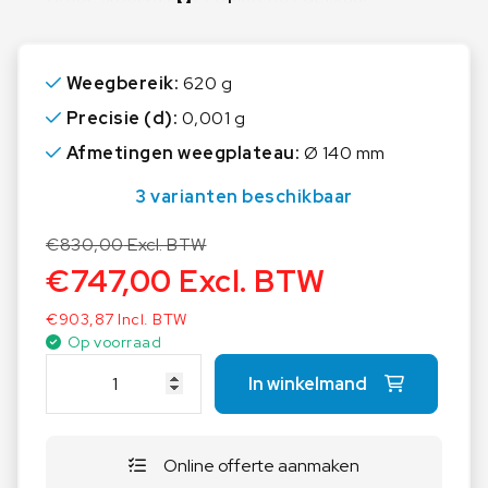
Meer lezen
Groot glazen windscherm met 3 schuifdeuren
voor een comfortabele toegang tot het
Weegbereik:
620 g
weeggoed en tijd, Weegruimte B×D×H
172×171×160 mm
Precisie (d):
0,001 g
Afmetingen weegplateau:
Ø 140 mm
Werkbeschermhoes bij de levering inbegrepen
3 varianten beschikbaar
€
830,00
Excl. BTW
€
747,00
Excl. BTW
€
903,87
Incl. BTW
Op voorraad
K
In winkelmand
E
R
N
Online offerte aanmaken
P