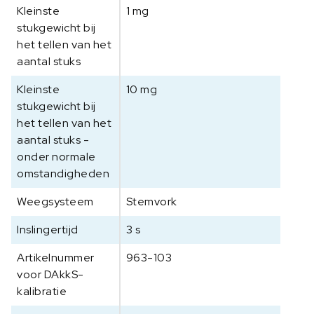
Kleinste
6
1 mg
0
stukgewicht bij
0
het tellen van het
-
aantal stuks
3
Kleinste
10 mg
a
stukgewicht bij
a
het tellen van het
n
aantal stuks -
t
a
onder normale
l
omstandigheden
Weegsysteem
Stemvork
Inslingertijd
3 s
Artikelnummer
963-103
voor DAkkS-
kalibratie