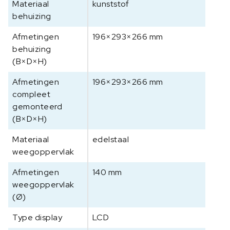
Materiaal
kunststof
behuizing
Afmetingen
196×293×266 mm
behuizing
(B×D×H)
Afmetingen
196×293×266 mm
compleet
gemonteerd
(B×D×H)
Materiaal
edelstaal
weegoppervlak
Afmetingen
140 mm
weegoppervlak
(Ø)
Type display
LCD