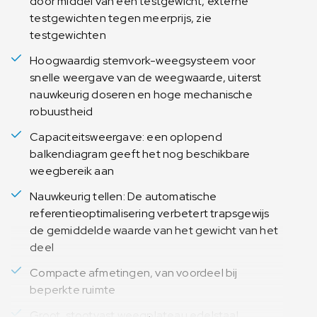
door middel van een testgewicht, externe
testgewichten tegen meerprijs, zie
testgewichten
Hoogwaardig stemvork-weegsysteem voor
snelle weergave van de weegwaarde, uiterst
nauwkeurig doseren en hoge mechanische
robuustheid
Capaciteitsweergave: een oplopend
balkendiagram geeft het nog beschikbare
weegbereik aan
Nauwkeurig tellen: De automatische
referentieoptimalisering verbetert trapsgewijs
de gemiddelde waarde van het gewicht van het
deel
Compacte afmetingen, van voordeel bij
beperkte ruimte
Groot, stootvast weegplateau edelstaal