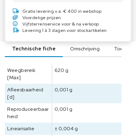
r
e
Gratis levering v.a. € 400 in webshop
c
Voordelige prijzen
i
Vijfsterrenservice voor & na verkoop
s
Levering 1 à 3 dagen voor stockartikelen
i
e
Technische fiche
Omschrijving
Toebeho
w
e
e
Weegbereik
620 g
g
[Max]
s
c
Afleesbaarheid
0,001 g
h
[d]
a
a
Reproduceerbaar
0,001 g
l
heid
P
N
Linearisatie
± 0,004 g
S