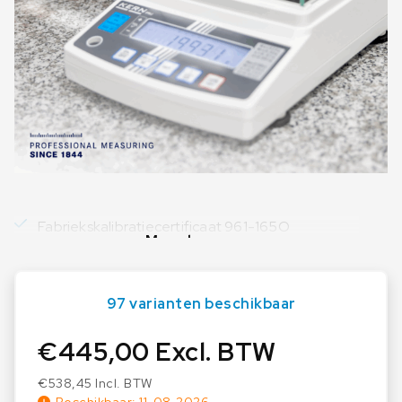
Fabriekskalibratiecertificaat 961-165O
Meer lezen
97 varianten beschikbaar
€
445,00
Excl. BTW
€
538,45
Incl. BTW