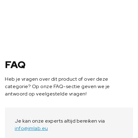
t
i
e
9
6
1
-
1
6
FAQ
5
O
Heb je vragen over dit product of over deze
a
categorie? Op onze FAQ-sectie geven we je
a
antwoord op veelgestelde vragen!
n
t
a
l
Je kan onze experts altijd bereiken via
info@imlab.eu