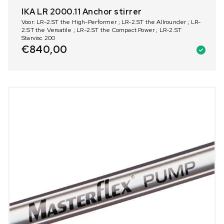
IKA LR 2000.11 Anchor stirrer
Voor: LR-2.ST the High-Performer ; LR-2.ST the Allrounder ; LR-
2.ST the Versatile ; LR-2.ST the Compact Power ; LR-2.ST
Starvisc 200
€
840,00