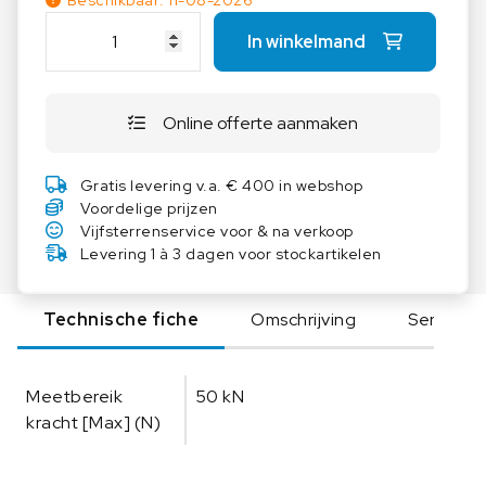
Beschikbaar: 11-08-2026
K
In winkelmand
E
R
N
Online offerte aanmaken
F
a
b
Gratis levering v.a. € 400 in webshop
r
Voordelige prijzen
i
Vijfsterrenservice voor & na verkoop
e
Levering 1 à 3 dagen voor stockartikelen
k
s
Technische fiche
Omschrijving
Serie
k
a
l
Meetbereik
50 kN
i
kracht [Max] (N)
b
r
a