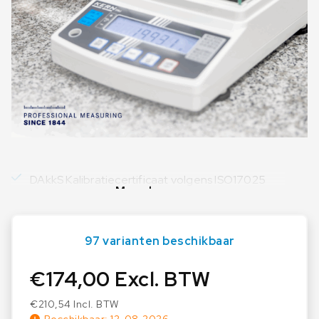
DAkkS Kalibratiecertificaat volgens ISO17025
Meer lezen
97 varianten beschikbaar
€
174,00
Excl. BTW
€
210,54
Incl. BTW