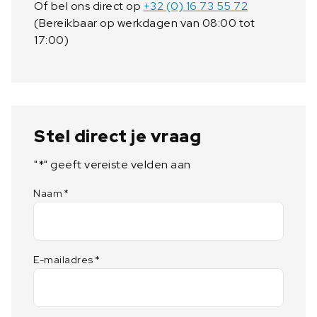
Of bel ons direct op
+32 (0) 16 73 55 72
n
(Bereikbaar op werkdagen van 08:00 tot
t
17:00)
a
l
Stel direct je vraag
"
*
" geeft vereiste velden aan
Naam
*
E-mailadres
*