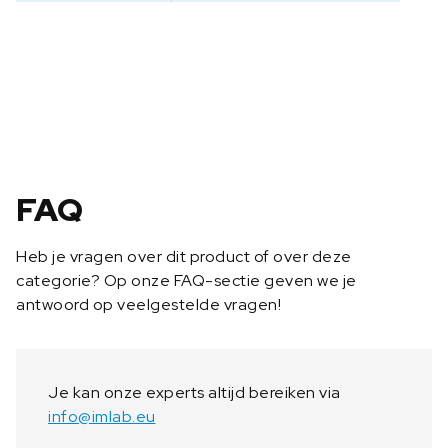
c
e
r
t
i
f
i
c
a
FAQ
a
t
Heb je vragen over dit product of over deze
9
categorie? Op onze FAQ-sectie geven we je
6
antwoord op veelgestelde vragen!
1
-
1
1
Je kan onze experts altijd bereiken via
0
info@imlab.eu
a
a