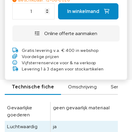
Beschikbaar: 12-08-2026
K
In winkelmand
E
R
N
Online offerte aanmaken
D
A
k
Gratis levering v.a. € 400 in webshop
k
Voordelige prijzen
S
Vijfsterrenservice voor & na verkoop
K
Levering 1 à 3 dagen voor stockartikelen
a
l
Technische fiche
Omschrijving
Serie
i
b
r
Gevaarlijke
geen gevaarlijk materiaal
a
goederen
t
i
Luchtwaardig
ja
e