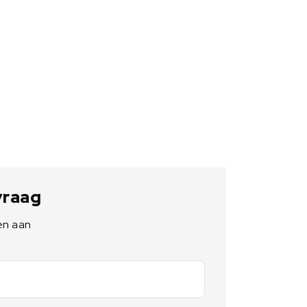
 vraag
en aan