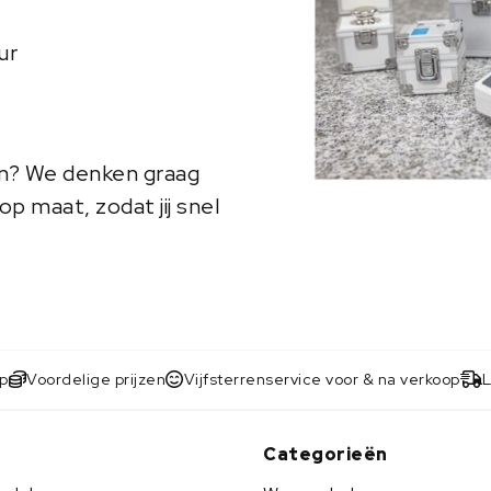
ur
en? We denken graag
p maat, zodat jij snel
op
Voordelige prijzen
Vijfsterrenservice voor & na verkoop
L
b
Categorieën