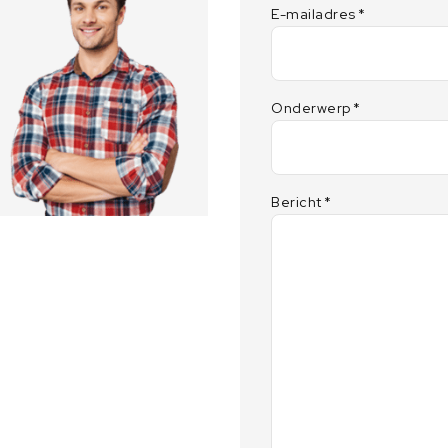
E-mailadres
*
0
a
a
n
Onderwerp
*
t
a
l
Bericht
*