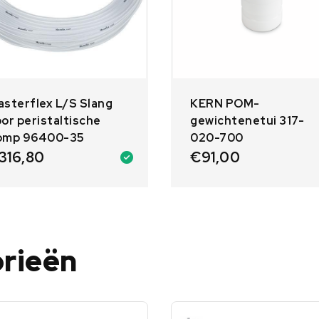
sterflex L/S Slang
KERN POM-
or peristaltische
gewichtenetui 317-
omp 96400-35
020-700
316,80
€
91,00
orieën