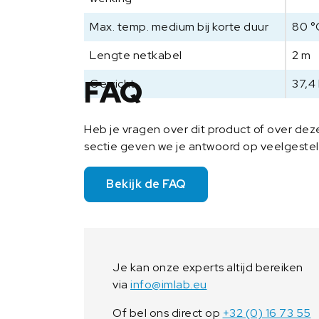
Max. temp. medium bij korte duur
80 °
Lengte netkabel
2 m
FAQ
Gewicht
37,4
Heb je vragen over dit product of over de
sectie geven we je antwoord op veelgeste
Bekijk de FAQ
Je kan onze experts altijd bereiken
via
info@imlab.eu
Of bel ons direct op
+32 (0) 16 73 55