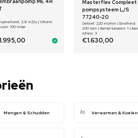
embraanpomp ME 4R
Masterflex Compleet
T
pompsysteem L/S
77240-20
mpsnelheid: 3,8 m3/u | Ultiem
Debiet: 220 ml/min | Snelheid:
cuüm: 100 mbar
200 rpm | Aantal kanalen: 1 | Aan
rollers: 3
1.995,00
€
1.630,00
orieën
Mengen & Schudden
Verwarmen & Koelen