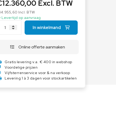
€
12.360,00
Excl. BTW
Overige weegschalen
14.955,60
Dierenweegschalen
Incl. BTW
Levertijd op aanvraag
Draagbare weegschalen
In winkelmand
Industrie 4.0
Software
Veerweegschalen
Online offerte aanmaken
Weegcellen
Gratis levering v.a. € 400 in webshop
Winkelweegschalen
Voordelige prijzen
Vijfsterrenservice voor & na verkoop
Levering 1 à 3 dagen voor stockartikelen