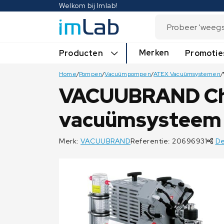
Welkom bij Imlab!
Merken
Producten
Promotie
Home
/
Pompen
/
Vacuümpompen
/
ATEX Vacuümsystemen
/
VACUUBRAND Ch
vacuümsysteem
Merk:
VACUUBRAND
Referentie: 20696931
De