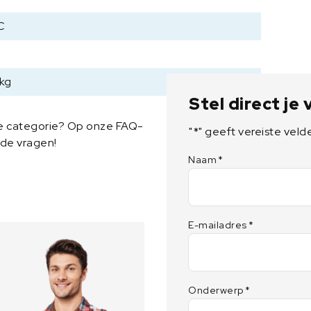
C
 kg
Stel direct je
ze categorie? Op onze FAQ-
"
*
" geeft vereiste veld
lde vragen!
Naam
*
E-mailadres
*
Onderwerp
*