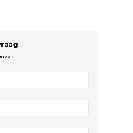
 vraag
en aan