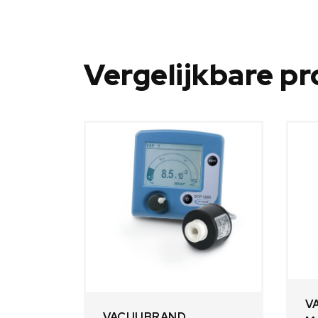
Vergelijkbare p
V
VACUUBRAND