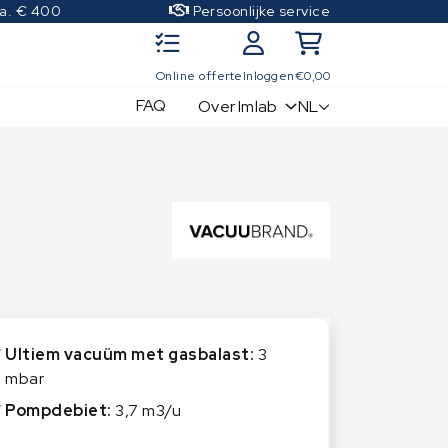
.a. € 400
Persoonlijke service
Online offerte
Inloggen
€
0,00
FAQ
NL
Over Imlab
IJkgewichten
Kwaliteitscontrole sets
OIML Klasse E1
OIML Klasse E2
OIML Klasse F1
OIML Klasse F2
OIML Klasse M1
Ultiem vacuüm met gasbalast:
3
OIML Klasse M2
mbar
OIML Klasse M3
Pompdebiet:
3,7 m3/u