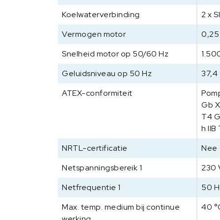
Koelwaterverbinding
2 x 
Vermogen motor
0,25
Snelheid motor op 50/60 Hz
1.50
Geluidsniveau op 50 Hz
37,4
ATEX-conformiteit
Pomp
Gb X 
T4 G
h IIB
NRTL-certificatie
Nee
Netspanningsbereik 1
230 
Netfrequentie 1
50 H
Max. temp. medium bij continue
40 °
werking