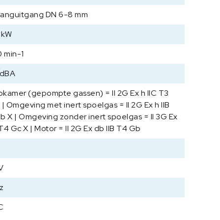
m
Slanguitgang DN 6-8 mm
M
D
 kW
4
0 min-1
C
E
 dBA
X
+
kamer (gepompte gassen) = II 2G Ex h IIC T3
A
| Omgeving met inert spoelgas = II 2G Ex h IIB
K
b X | Omgeving zonder inert spoelgas = II 3G Ex
+
 T4 Gc X | Motor = II 2G Ex db IIB T4 Gb
E
K
a
V
a
n
z
t
a
C
l