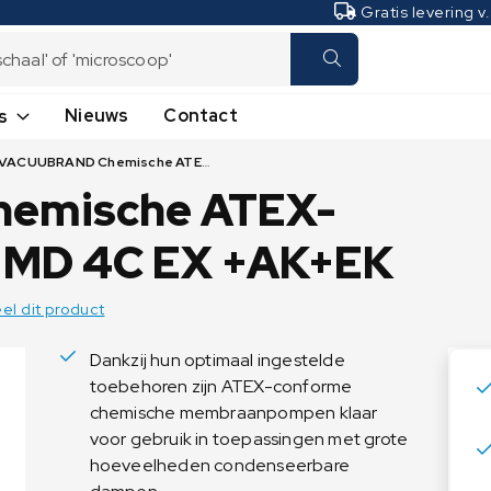
Gratis levering v
Nieuws
Contact
s
VACUUBRAND Chemische ATEX-vacuümsysteem MD 4C EX +AK+EK
Laboratoriumweegschalen
Industrieweegschalen
emische ATEX-
Analyseweegschalen
Hangweegschalen -
Kraanweegschalen
Microweegschalen
 MD 4C EX +AK+EK
Plateauweegschalen
Precisieweegschalen
Tafelweegschalen
Vochtbepalers
el dit product
Telweegschalen
Dankzij hun optimaal ingestelde
Transpallet weegschalen
toebehoren zijn ATEX-conforme
Vloerweegschalen
chemische membraanpompen klaar
voor gebruik in toepassingen met grote
hoeveelheden condenseerbare