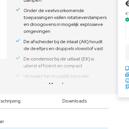
dampen
Voedingsweegschalen
Medische weegschalen
Onder de veelvoorkomende
Voedingsweegschalen
Babyweegschalen
€
toepassingen vallen rotatieverdampers
Handkrachtmeters
en droogovens in mogelijk explosieve
V
omgevingen
Personenweegschalen
A
C
De afscheider bij de inlaat (AK) houdt
Rolstoelweegschalen
U
de deeltjes en druppels vloeistof vast
Stoelweegschalen
U
De condensor bij de uitlaat (EK) is
B
uiterst efficiënt en compact
R
A
Hij maakt het mogelijk bijna alle
N
oplosmiddelen terug te krijgen
Meer lezen
D
C
Een aparte gasbalastverbinding voor
h
gebruik met inerte gassen is
chrijving
Downloads
e
inbegrepen in de levering
m
i
ar
s