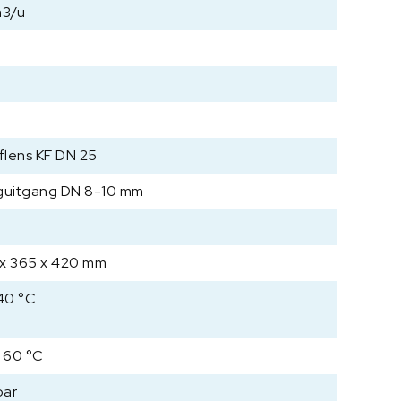
c
m3/u
h
e
A
T
E
X
-
nflens KF DN 25
v
guitgang DN 8-10 mm
a
c
4
u
ü
x 365 x 420 mm
m
s
 40 °C
y
s
- 60 °C
t
e
bar
e