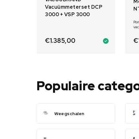
M
Vacuümmeterset DCP
N
3000 + VSP 3000
Po
va
€
1.385,00
€
Populaire categ
Weegschalen