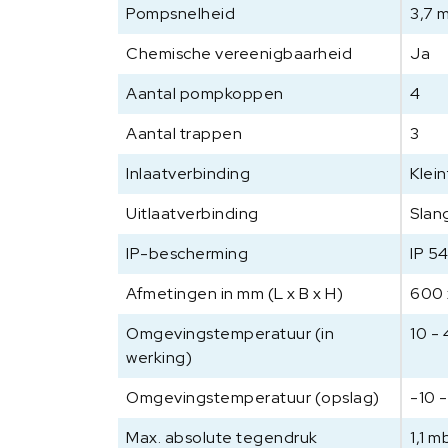
Pompsnelheid
3,7 
Chemische vereenigbaarheid
Ja
Aantal pompkoppen
4
Aantal trappen
3
Inlaatverbinding
Klei
Uitlaatverbinding
Slan
IP-bescherming
IP 5
Afmetingen in mm (L x B x H)
600 
Omgevingstemperatuur (in
10 -
werking)
Omgevingstemperatuur (opslag)
-10 
Max. absolute tegendruk
1,1 m