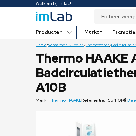
Welkom bij Imlab!
Merken
Producten
Promotie
Home
/
Verwarmen & Koelen
/
Thermostaten
/
Bad circulati
Thermo HAAKE A
Badcirculatieth
A10B
Merk:
Thermo HAAKE
Referentie: 1564101
Deel