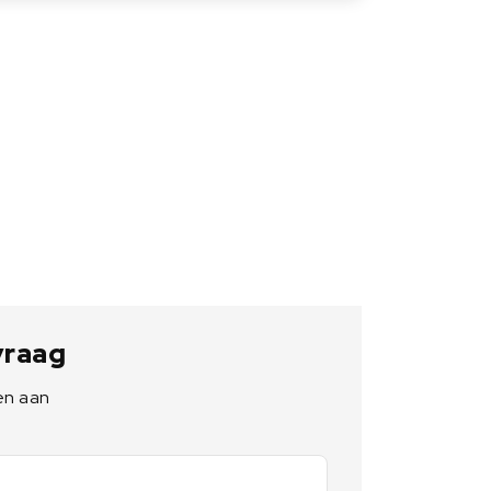
 vraag
en aan