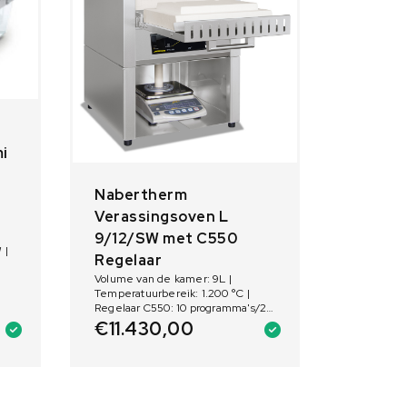
i
Nabertherm
Verassingsoven L
9/12/SW met C550
 |
Regelaar
Volume van de kamer: 9L |
Temperatuurbereik: 1.200 °C |
Regelaar C550: 10 programma's/20
segmenten | Soort opening:
€
11.430,00
Klapdeur