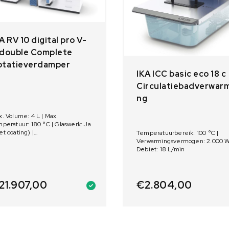
A RV 10 digital pro V-
 double Complete
otatieverdamper
IKA ICC basic eco 18 c
Circulatiebadverwarm
ng
. Volume: 4 L | Max.
peratuur: 180 °C | Glaswerk: Ja
t coating) |
Temperatuurbereik: 100 °C |
rwarmingsvermogen: 1.400 W |
Verwarmingsvermogen: 2.000 W
orlift: Ja
Debiet: 18 L/min
21.907,00
€
2.804,00