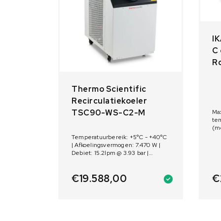
IK
C
R
Thermo Scientific
Recirculatiekoeler
TSC90-WS-C2-M
Max
tem
(me
Ve
Temperatuurbereik: +5°C - +40°C
Mot
| Afkoelingsvermogen: 7.470 W |
Debiet: 15.2lpm @ 3.93 bar |
Watergekoelde condensor | C2
Centrifugaalpomp
€
€
19.588,00