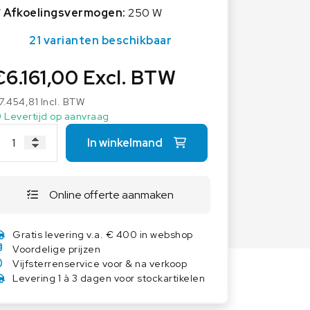
Overige weegschalen
Afkoelingsvermogen:
250 W
Dierenweegschalen
21 varianten beschikbaar
Draagbare weegschalen
€
6.161,00
Excl. BTW
Industrie 4.0
Software
7.454,81
Incl. BTW
Levertijd op aanvraag
Veerweegschalen
In winkelmand
Weegcellen
Winkelweegschalen
Online offerte aanmaken
Gratis levering v.a. € 400 in webshop
Voordelige prijzen
Vijfsterrenservice voor & na verkoop
Levering 1 à 3 dagen voor stockartikelen