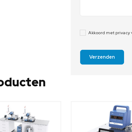
a
a
n
t
a
Akkoord met privacy
l
Verzenden
roducten