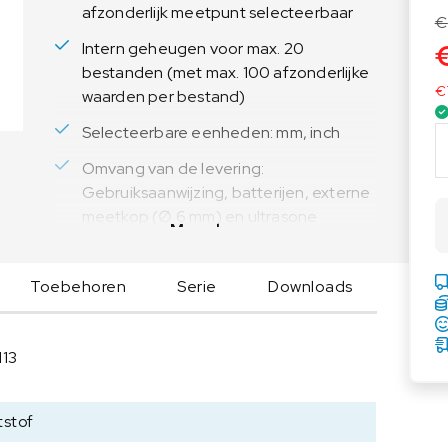
afzonderlijk meetpunt selecteerbaar
Voedingsweegschalen
Medische weegschalen
€
Voedingsweegschalen
Intern geheugen voor max. 20
Babyweegschalen
bestanden (met max. 100 afzonderlijke
Handkrachtmeters
€
waarden per bestand)
Personenweegschalen
Selecteerbare eenheden: mm, inch
S
Rolstoelweegschalen
A
Omvang van de levering:
Stoelweegschalen
U
Gebruiksaanwijzing, batterijen, externe
T
meetkop (∅ 6 mm) en ultrasone
E
Meer lezen
contactgel
R
P
Geleverd in een robuuste draagkoffer
Toebehoren
Serie
Downloads
r
Toepassingen: Metaalbewerking en
e
procestechnologie | Olie- en
m
113
gasindustrie | Lucht-, ruimtevaart- en
i
automobielindustrie |
u
Kunststoffenindustrie | Scheepvaart
m
tstof
u