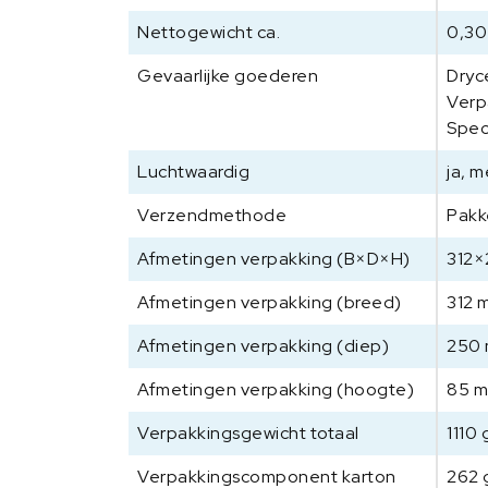
Nettogewicht ca.
0,30
Gevaarlijke goederen
Dryce
Verp
Spec
Luchtwaardig
ja, 
Verzendmethode
Pakk
Afmetingen verpakking (B×D×H)
312
Afmetingen verpakking (breed)
312 
Afmetingen verpakking (diep)
250
Afmetingen verpakking (hoogte)
85 
Verpakkingsgewicht totaal
1110 
Verpakkingscomponent karton
262 