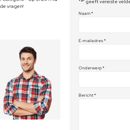
"
*
" geeft vereiste veld
lde vragen!
Naam
*
E-mailadres
*
Onderwerp
*
Bericht
*