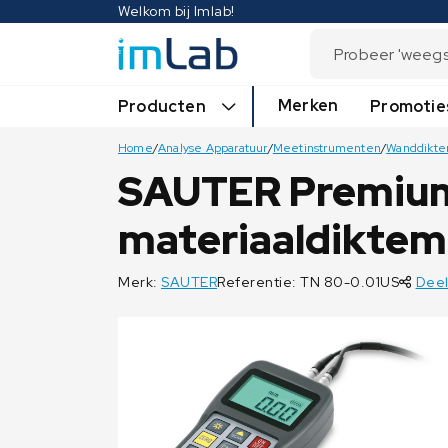
Welkom bij Imlab!
Merken
Producten
Promotie
Home
/
Analyse Apparatuur
/
Meetinstrumenten
/
Wanddikte
SAUTER Premium
materiaaldiktem
Merk:
SAUTER
Referentie: TN 80-0.01US
Deel