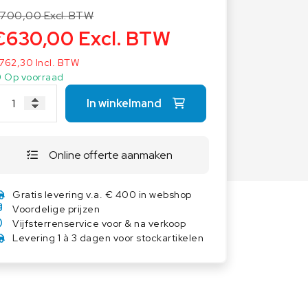
Overige weegschalen
700,00
Excl. BTW
€
630,00
Excl. BTW
Dierenweegschalen
Draagbare weegschalen
762,30
Incl. BTW
Industrie 4.0
Op voorraad
Software
In winkelmand
Veerweegschalen
Weegcellen
Online offerte aanmaken
Winkelweegschalen
Gratis levering v.a. € 400 in webshop
Voordelige prijzen
Vijfsterrenservice voor & na verkoop
Levering 1 à 3 dagen voor stockartikelen