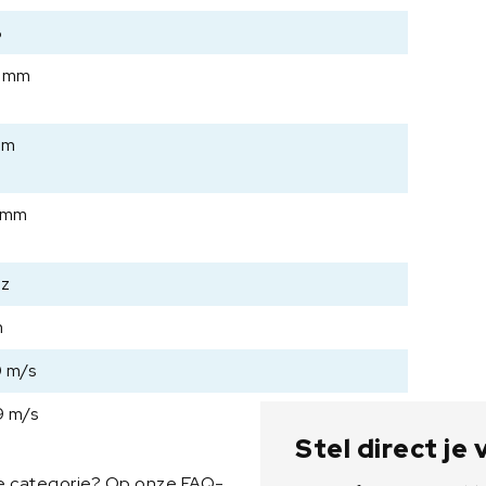
a
%
n
t
5 mm
a
l
mm
 mm
Hz
m
 m/s
 m/s
Stel direct je
ze categorie? Op onze FAQ-