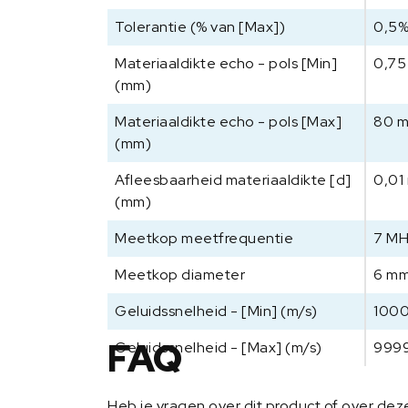
Tolerantie (% van [Max])
0,5
Materiaaldikte echo - pols [Min]
0,7
(mm)
Materiaaldikte echo - pols [Max]
80 
(mm)
Afleesbaarheid materiaaldikte [d]
0,01
(mm)
Meetkop meetfrequentie
7 M
Meetkop diameter
6 m
Geluidssnelheid - [Min] (m/s)
1000
FAQ
Geluidssnelheid - [Max] (m/s)
9999
Heb je vragen over dit product of over de