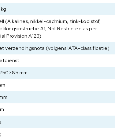
t
 kg
e
m
ll (Alkalines, nikkel-cadmium, zink-koolstof,
e
akkingsinstructie #1, Not Restricted as per
t
ial Provision A123)
e
met verzendingsnota (volgens IATA-classificatie)
r
T
etdienst
N
8
×250×85 mm
0
-
mm
0
 mm
.
0
mm
1
U
g
S
a
g