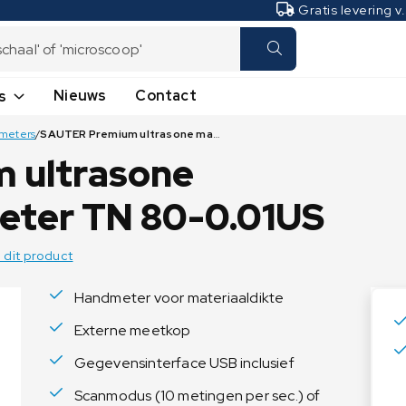
Gratis levering v
Nieuws
Contact
s
meters
/
SAUTER Premium ultrasone materiaaldiktemeter TN 80-0.01US
Laboratoriumweegschalen
Industrieweegschalen
 ultrasone
Analyseweegschalen
Hangweegschalen -
Kraanweegschalen
Microweegschalen
eter TN 80-0.01US
Plateauweegschalen
Precisieweegschalen
Naar winkelwagen
Naar winkelwagen
Naar winkelwagen
Naar winkelwagen
Tafelweegschalen
Naar winkelwagen
Naar winkelwagen
Naar winkelwagen
Naar winkelwagen
Naar winkelwagen
Naar winkelwagen
Naar winkelwagen
Naar winkelwagen
Vochtbepalers
Naar winkelwagen
 dit product
Telweegschalen
Handmeter voor materiaaldikte
Transpallet weegschalen
Naar winkelwagen
Externe meetkop
Vloerweegschalen
Gegevensinterface USB inclusief
Scanmodus (10 metingen per sec.) of