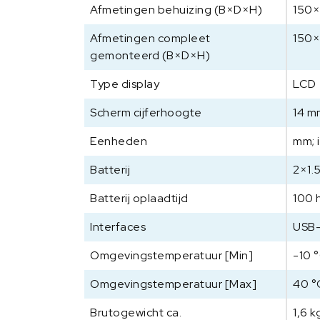
Afmetingen behuizing (B×D×H)
150
Afmetingen compleet
150
gemonteerd (B×D×H)
Type display
LCD
Scherm cijferhoogte
14 m
Eenheden
mm; 
Batterij
2×1.
Batterij oplaadtijd
100 
Interfaces
USB-
Omgevingstemperatuur [Min]
-10 
Omgevingstemperatuur [Max]
40 °
Brutogewicht ca.
1,6 k