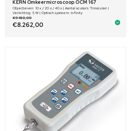
KERN Omkeermicroscoop OCM 167
Objectieven: 10 x / 20 x / 40 x | Aantal oculairs: Trinoculair |
Verlichting: 5 W | Optisch systeem: Infinity
€
9.180,00
€
8.262,00