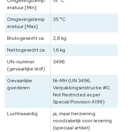
Omgevingstemp
15 °C
eratuur [Min]
Omgevingstemp
35 °C
eratuur [Max]
Brutogewicht ca.
2,8 kg
Nettogewicht ca.
1,6 kg
UN-nummer
3496
(gevaarlijke stof)
Gevaarlijke
Ni-MH (UN 3496,
goederen
Verpakkingsinstructie #0,
Not Restricted as per
Special Provision A199)
Luchtwaardig
ja, maar herziening
noodzakelijk voor levering
(speciaal artikel)