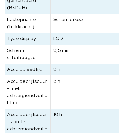
gemonteerd
(B×D×H)
Lastopname
Scharnierkop
(trekkracht)
Type display
LCD
Scherm
8,5 mm
cijferhoogte
Accu oplaadtijd
8 h
Accu bedrijfsduur
8 h
- met
achtergrondverlic
hting
Accu bedrijfsduur
10 h
- zonder
achtergrondverlic