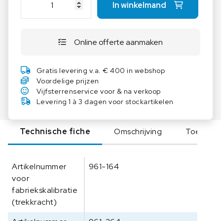
In winkelmand
A
Gegevensinterface USB, standaard
U
T
Selecteerbare eenheden: N, kN, kgf, ozf, lbf
Online offerte aanmaken
E
Geleverd in een robuuste draagkoffer
R
D
Toepassingen: Kwaliteitscontrole | Onderzoek
Gratis levering v.a. € 400 in webshop
i
Voordelige prijzen
en ontwikkeling | Automobielsector |
g
Vijfsterrenservice voor & na verkoop
Onderhoud | Kunststoffentechnologie
i
Levering 1 à 3 dagen voor stockartikelen
t
a
Technische fiche
Omschrijving
Toebeho
l
e
k
Artikelnummer
961-164
r
voor
a
fabriekskalibratie
c
h
(trekkracht)
t