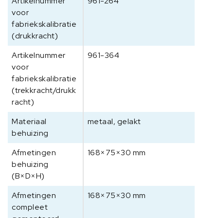
Artikelnummer
961-264
m
voor
e
fabriekskalibratie
t
(drukkracht)
e
r
Artikelnummer
961-364
F
voor
L
fabriekskalibratie
2
(trekkracht/drukk
0
racht)
K
a
Materiaal
metaal, gelakt
a
behuizing
n
t
Afmetingen
168×75×30 mm
a
behuizing
l
(B×D×H)
Afmetingen
168×75×30 mm
compleet