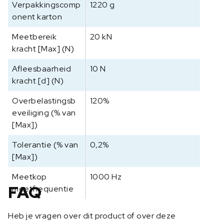
Verpakkingscomp
1220 g
onent karton
Meetbereik
20 kN
kracht [Max] (N)
Afleesbaarheid
10 N
kracht [d] (N)
Overbelastingsb
120%
eveiliging (% van
[Max])
Tolerantie (% van
0,2%
[Max])
Meetkop
1000 Hz
FAQ
meetfrequentie
Heb je vragen over dit product of over deze