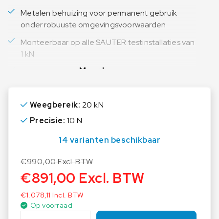
Metalen behuizing voor permanent gebruik
onder robuuste omgevingsvoorwaarden
Monteerbaar op alle SAUTER testinstallaties van
1 kN
Meer lezen
Capaciteitsaanduiding: Een oplopende
lichtband geeft het nog beschikbare
weegbereik aan
Weegbereik:
20 kN
Meten met tolerantiebereik
Precisie:
10 N
(grenswaardefunctie): bovenste en onderste
grenswaarde instelbaar, in trek- en drukrichting.
14 varianten beschikbaar
De meetprocedure wordt door een optisch
signaal ondersteund
€
990,00
Excl. BTW
€
891,00
Excl. BTW
Intern geheugen voor max. 500 waarden
Permanente analoge uitgang: lineair
€
1.078,11
Incl. BTW
Op voorraad
spanningssignaal, afhankelijk van de belasting
S
(-2 à +2V)