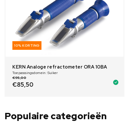
10% KORTING
KERN Analoge refractometer ORA 10BA
Toepasssingsdomein: Suiker
€
95,00
€
85,50
Populaire categorieën