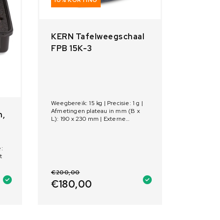
KERN Tafelweegschaal
FPB 15K-3
Weegbereik: 15 kg | Precisie: 1 g |
Afmetingen plateau in mm (B x
n,
L): 190 x 230 mm | Externe
kalibratie | IP bescherming: IP68;
IP69K
e:
t
€
200,00
€
180,00