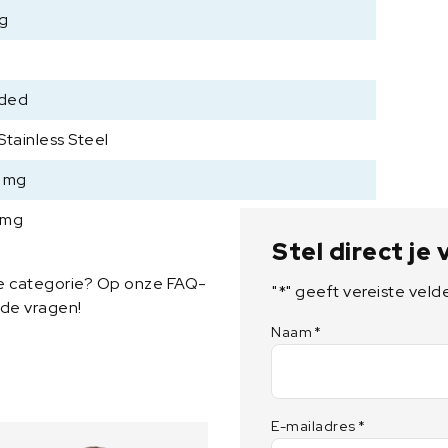
kg
a
a
n
t
uded
a
l
Stainless Steel
 mg
 mg
Stel direct je
ze categorie? Op onze FAQ-
"
*
" geeft vereiste veld
lde vragen!
Naam
*
E-mailadres
*