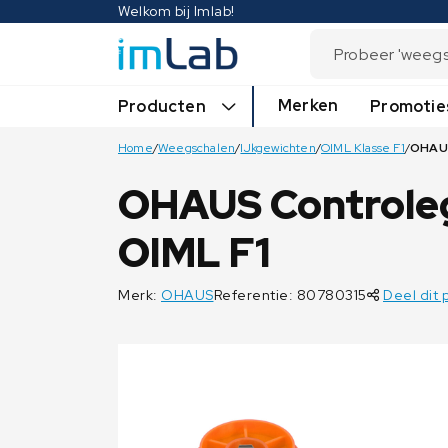
Welkom bij Imlab!
Merken
Producten
Promotie
Home
/
Weegschalen
/
IJkgewichten
/
OIML Klasse F1
/
OHAUS Controleg
OIML F1
Merk:
OHAUS
Referentie: 80780315
Deel dit 