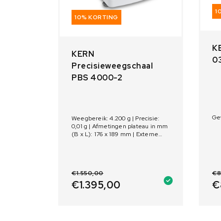
1
10% KORTING
K
KERN
03
Precisieweegschaal
PBS 4000-2
Gew
Weegbereik: 4.200 g | Precisie:
0,01 g | Afmetingen plateau in mm
(B x L): 176 x 189 mm | Externe
kalibratie
€
1.550,00
€
8
€
1.395,00
€