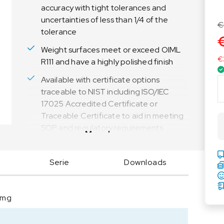
accuracy with tight tolerances and
Voedingsweegschalen
Medische weegschalen
uncertainties of less than 1/4 of the
Voedingsweegschalen
Babyweegschalen
€
tolerance
Handkrachtmeters
Weight surfaces meet or exceed OIML
Personenweegschalen
€
R111 and have a highly polished finish
Rolstoelweegschalen
Available with certificate options
O
Stoelweegschalen
traceable to NIST including ISO/IEC
H
17025 Accredited Certificate or
A
U
Traceable Certificate to aid in meeting
S
SOP and regulatory requirements.
Meer lezen
C
500mg Calibration Weight OIML Class
o
F1 without a Certificate
n
Serie
Downloads
t
Troemner OIML Individual Calibration
r
Weights offer the tightest tolerances,
o
 mg
lowest uncertainties, and all surfaces
l
are polished to a perfect finish to meet
e
or exceed OIML R 111 tolerance and