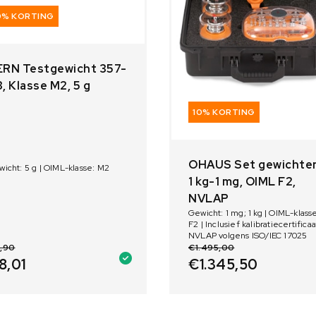
0% KORTING
ERN Testgewicht 357-
, Klasse M2, 5 g
10% KORTING
OHAUS Set gewichte
icht: 5 g | OIML-klasse: M2
1 kg-1 mg, OIML F2,
NVLAP
Gewicht: 1 mg; 1 kg | OIML-klass
F2 | Inclusief kalibratiecertificaa
NVLAP volgens ISO/IEC 17025
,90
€
1.495,00
8,01
€
1.345,50