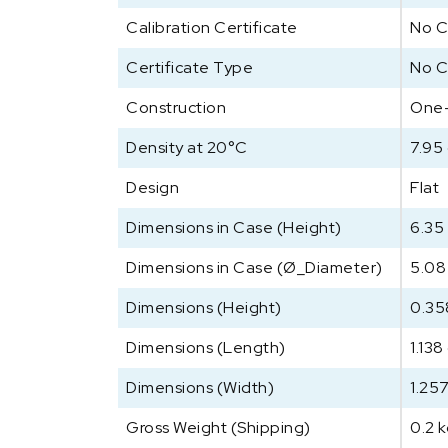
Calibration Certificate
No C
Certificate Type
No C
Construction
One
Density at 20°C
7.95
Design
Flat
Dimensions in Case (Height)
6.35
Dimensions in Case (Ø_Diameter)
5.08
Dimensions (Height)
0.35
Dimensions (Length)
1.138
Dimensions (Width)
1.25
Gross Weight (Shipping)
0.2 