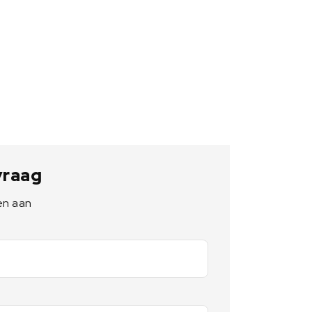
 vraag
en aan