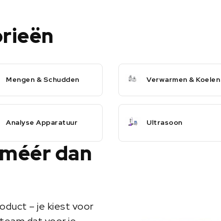
orieën
Mengen & Schudden
Verwarmen & Koelen
Analyse Apparatuur
Ultrasoon
 méér dan
oduct – je kiest voor
team dat voor je