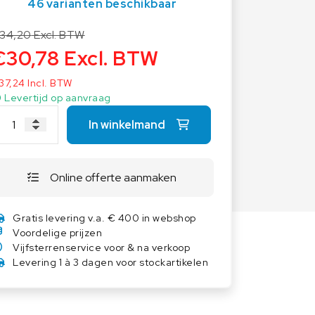
46 varianten beschikbaar
Overige weegschalen
Dierenweegschalen
34,20
Excl. BTW
€
30,78
Excl. BTW
Draagbare weegschalen
Industrie 4.0
37,24
Incl. BTW
Levertijd op aanvraag
Software
Veerweegschalen
In winkelmand
Weegcellen
Winkelweegschalen
Online offerte aanmaken
Gratis levering v.a. € 400 in webshop
Voordelige prijzen
Vijfsterrenservice voor & na verkoop
Levering 1 à 3 dagen voor stockartikelen