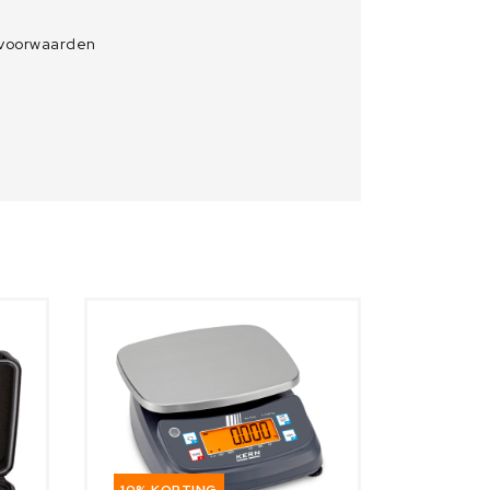
 voorwaarden
10% KORTING