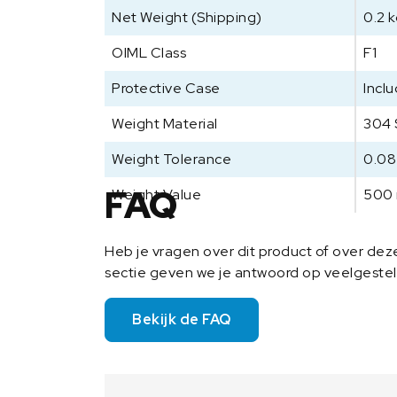
Net Weight (Shipping)
0.2 
OIML Class
F1
Protective Case
Incl
Weight Material
304 
Weight Tolerance
0.08
FAQ
Weight Value
500
Heb je vragen over dit product of over de
sectie geven we je antwoord op veelgeste
Bekijk de FAQ