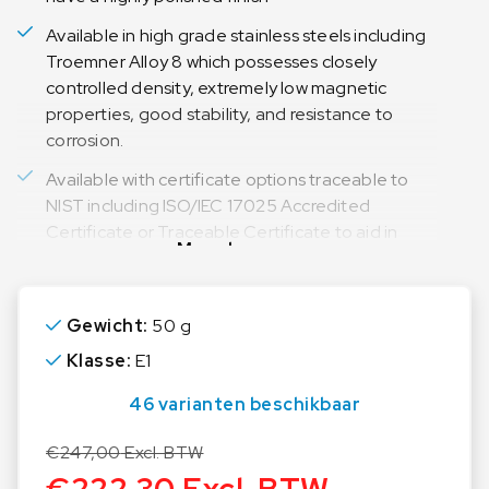
Available in high grade stainless steels including
Troemner Alloy 8 which possesses closely
controlled density, extremely low magnetic
properties, good stability, and resistance to
corrosion.
Available with certificate options traceable to
NIST including ISO/IEC 17025 Accredited
Certificate or Traceable Certificate to aid in
Meer lezen
meeting SOP and regulatory requirements.
50g Calibration Weight OIML Class E1 without a
Certificate
Gewicht:
50 g
Klasse:
E1
Troemner OIML Individual Calibration Weights
offer the tightest tolerances, lowest
46 varianten beschikbaar
uncertainties, and all surfaces are polished to a
perfect finish to meet or exceed OIML R 111
€
247,00
Excl. BTW
tolerance and design restrictions