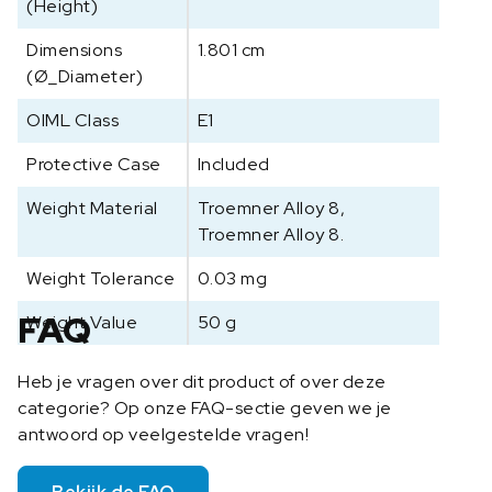
(Height)
Dimensions
1.801 cm
(Ø_Diameter)
OIML Class
E1
Protective Case
Included
Weight Material
Troemner Alloy 8,
Troemner Alloy 8.
Weight Tolerance
0.03 mg
FAQ
Weight Value
50 g
Heb je vragen over dit product of over deze
categorie? Op onze FAQ-sectie geven we je
antwoord op veelgestelde vragen!