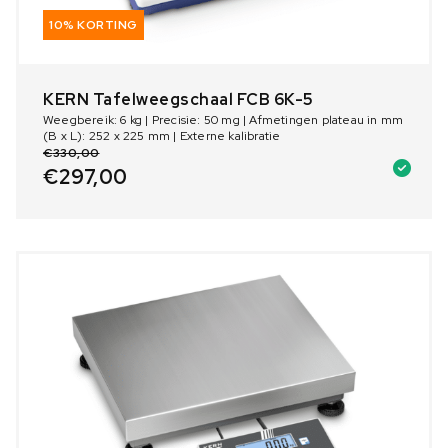
10% KORTING
KERN Tafelweegschaal FCB 6K-5
Weegbereik: 6 kg | Precisie: 50 mg | Afmetingen plateau in mm
(B x L): 252 x 225 mm | Externe kalibratie
€
330,00
€
297,00