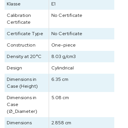
Klasse
E1
c
h
Calibration
No Certificate
t
Certificate
5
0
Certificate Type
No Certificate
g
Construction
One-piece
,
O
Density at 20°C
8.03 g/cm3
I
M
Design
Cylindrical
L
E
Dimensions in
6.35 cm
1
Case (Height)
a
Dimensions in
5.08 cm
a
Case
n
(Ø_Diameter)
t
a
Dimensions
2.858 cm
l