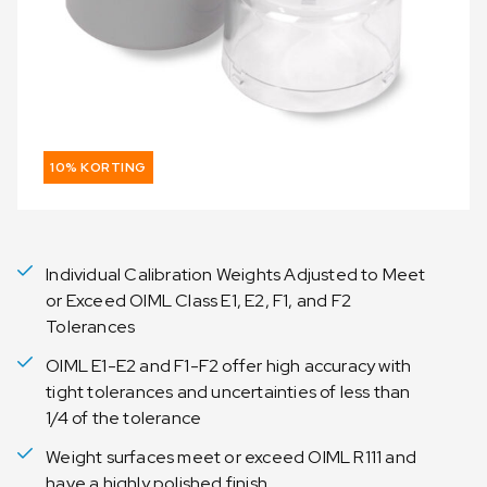
10% KORTING
Individual Calibration Weights Adjusted to Meet
or Exceed OIML Class E1, E2, F1, and F2
Tolerances
OIML E1-E2 and F1-F2 offer high accuracy with
tight tolerances and uncertainties of less than
1/4 of the tolerance
Weight surfaces meet or exceed OIML R111 and
have a highly polished finish