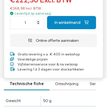
€
222,30
Excl. BTW
OIML Class E1, E2, F1, and F2 calibration weights
€
268,98
Incl. BTW
are manufactured from high grade stainless
Levertijd op aanvraag
steels including Troemner Alloy 8 which
O
possesses closely controlled density, low
In winkelmand
H
magnetic susceptibility, and corrosion resistance.
A
U
Online offerte aanmaken
S
C
o
Gratis levering v.a. € 400 in webshop
n
Voordelige prijzen
t
Vijfsterrenservice voor & na verkoop
r
Levering 1 à 3 dagen voor stockartikelen
o
l
Technische fiche
Omschrijving
Serie
e
g
e
Gewicht
50 g
w
i