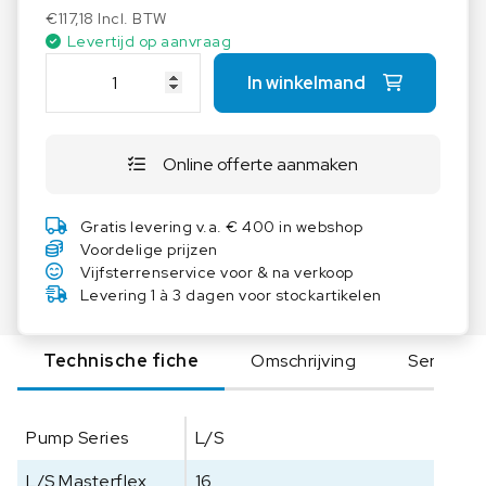
€
117,18
Incl. BTW
Levertijd op aanvraag
M
In winkelmand
a
s
t
Online offerte aanmaken
e
r
f
Gratis levering v.a. € 400 in webshop
l
Voordelige prijzen
e
Vijfsterrenservice voor & na verkoop
x
Levering 1 à 3 dagen voor stockartikelen
L
/
Technische fiche
Omschrijving
Serie
S
S
l
Pump Series
L/S
a
n
L/S Masterflex
16