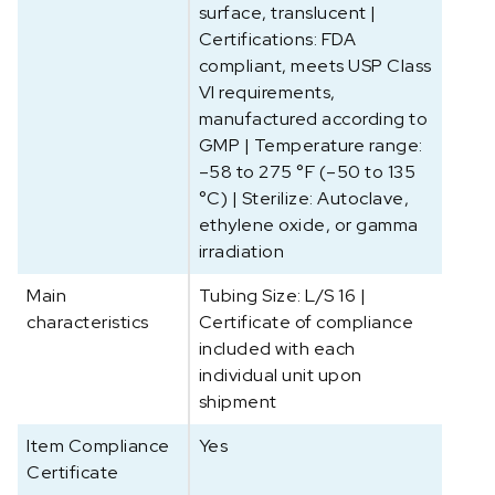
surface, translucent |
o
Certifications: FDA
m
compliant, meets USP Class
p
VI requirements,
9
6
manufactured according to
4
GMP | Temperature range:
1
–58 to 275 °F (–50 to 135
9
°C) | Sterilize: Autoclave,
-
ethylene oxide, or gamma
1
irradiation
6
Main
Tubing Size: L/S 16 |
a
characteristics
a
Certificate of compliance
n
included with each
t
individual unit upon
a
shipment
l
Item Compliance
Yes
Certificate