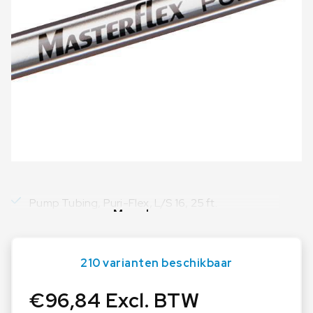
Pump Tubing, Puri-Flex, L/S 16, 25 ft.
Meer lezen
210 varianten beschikbaar
€
96,84
Excl. BTW