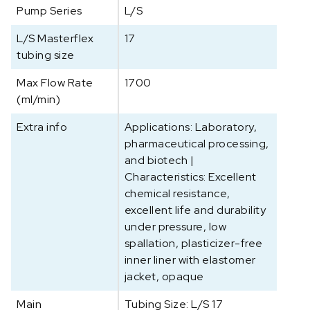
Pump Series
L/S
a
n
L/S Masterflex
17
g
tubing size
v
o
Max Flow Rate
1700
o
(ml/min)
r
p
Extra info
Applications: Laboratory,
e
pharmaceutical processing,
r
and biotech |
i
Characteristics: Excellent
s
chemical resistance,
t
excellent life and durability
a
under pressure, low
l
spallation, plasticizer-free
t
inner liner with elastomer
i
jacket, opaque
s
c
Main
Tubing Size: L/S 17