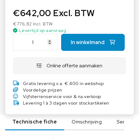
€
642,00
Excl. BTW
€
776,82
Incl. BTW
Levertijd op aanvraag
M
In winkelmand
a
s
t
Online offerte aanmaken
e
r
f
Gratis levering v.a. € 400 in webshop
l
Voordelige prijzen
e
Vijfsterrenservice voor & na verkoop
x
Levering 1 à 3 dagen voor stockartikelen
L
/
Technische fiche
Omschrijving
Serie
S
S
l