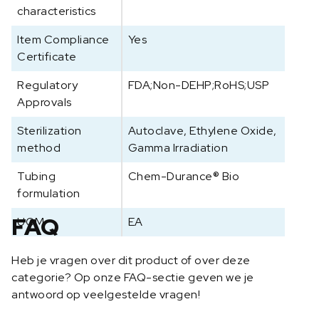
h
characteristics
e
p
Item Compliance
Yes
o
Certificate
m
Regulatory
FDA;Non-DEHP;RoHS;USP
p
Approvals
0
6
Sterilization
Autoclave, Ethylene Oxide,
4
method
Gamma Irradiation
4
2
Tubing
Chem-Durance® Bio
-
formulation
1
7
FAQ
UOM
EA
a
a
Heb je vragen over dit product of over deze
n
categorie? Op onze FAQ-sectie geven we je
t
antwoord op veelgestelde vragen!
a
l