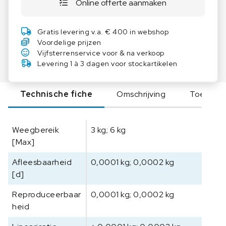
Online offerte aanmaken
T
e
l
Gratis levering v.a. € 400 in webshop
w
Voordelige prijzen
e
Vijfsterrenservice voor & na verkoop
e
Levering 1 à 3 dagen voor stockartikelen
g
s
Technische fiche
Omschrijving
Toebeho
c
h
a
Weegbereik
3 kg; 6 kg
a
[Max]
l
I
Afleesbaarheid
0,0001 kg; 0,0002 kg
F
[d]
S
6
Reproduceerbaar
0,0001 kg; 0,0002 kg
K
heid
-
4