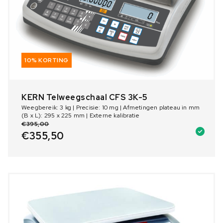
10% KORTING
KERN Telweegschaal CFS 3K-5
Weegbereik: 3 kg | Precisie: 10 mg | Afmetingen plateau in mm
(B x L): 295 x 225 mm | Externe kalibratie
€
395,00
€
355,50