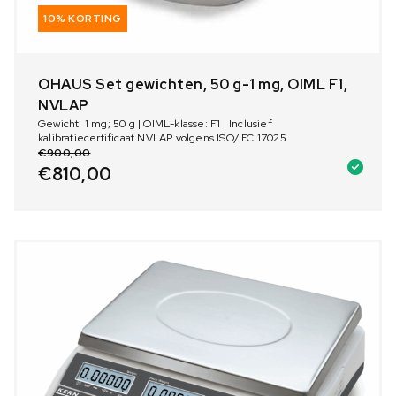
10% KORTING
OHAUS Set gewichten, 50 g-1 mg, OIML F1,
NVLAP
Gewicht: 1 mg; 50 g | OIML-klasse: F1 | Inclusief
kalibratiecertificaat NVLAP volgens ISO/IEC 17025
€
900,00
€
810,00