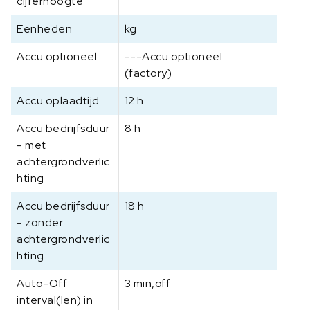
cijferhoogte
Eenheden
kg
Accu optioneel
---Accu optioneel
(factory)
Accu oplaadtijd
12 h
Accu bedrijfsduur
8 h
- met
achtergrondverlic
hting
Accu bedrijfsduur
18 h
- zonder
achtergrondverlic
hting
Auto-Off
3 min,off
interval(len) in