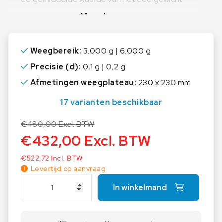
Meer lezen
Optellen van dezelfde teldelen
Afdruk van datum en tijd
Weegbereik:
3.000 g | 6.000 g
Stofhoes over de afleeseenheid bij de levering
inbegrepen
Precisie (d):
0,1 g | 0,2 g
Afmetingen weegplateau:
230 x 230 mm
17 varianten beschikbaar
€
480,00
Excl. BTW
€
432,00
Excl. BTW
€
522,72
Incl. BTW
Levertijd op aanvraag
K
In winkelmand
E
R
N