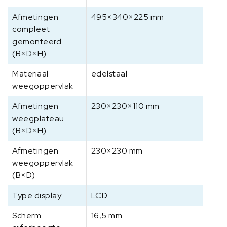
Afmetingen
495×340×225 mm
compleet
gemonteerd
(B×D×H)
Materiaal
edelstaal
weegoppervlak
Afmetingen
230×230×110 mm
weegplateau
(B×D×H)
Afmetingen
230×230 mm
weegoppervlak
(B×D)
Type display
LCD
Scherm
16,5 mm