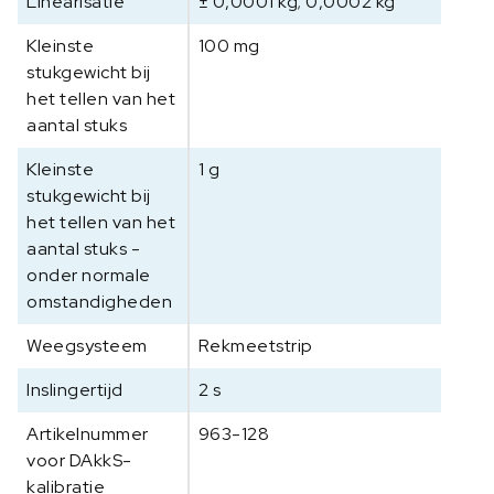
Linearisatie
± 0,0001 kg; 0,0002 kg
S
Kleinste
a
100 mg
a
stukgewicht bij
n
het tellen van het
t
aantal stuks
a
Kleinste
1 g
l
stukgewicht bij
het tellen van het
aantal stuks -
onder normale
omstandigheden
Weegsysteem
Rekmeetstrip
Inslingertijd
2 s
Artikelnummer
963-128
voor DAkkS-
kalibratie