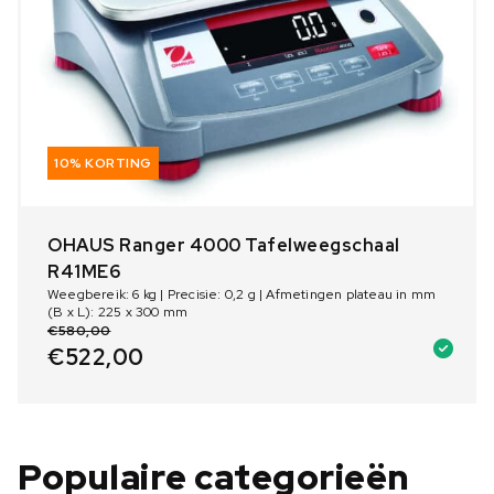
10% KORTING
OHAUS Ranger 4000 Tafelweegschaal
R41ME6
Weegbereik: 6 kg | Precisie: 0,2 g | Afmetingen plateau in mm
(B x L): 225 x 300 mm
€
580,00
€
522,00
Populaire categorieën