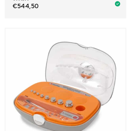
€
544,50