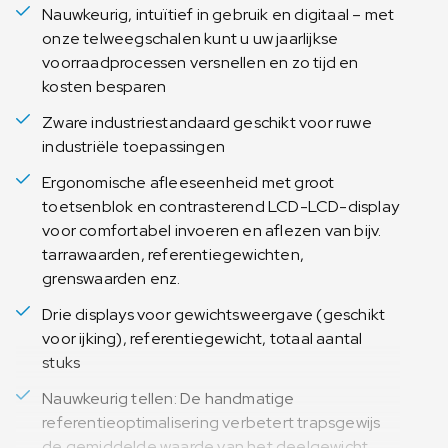
Nauwkeurig, intuïtief in gebruik en digitaal – met
onze telweegschalen kunt u uw jaarlijkse
voorraadprocessen versnellen en zo tijd en
kosten besparen
Zware industriestandaard geschikt voor ruwe
industriële toepassingen
Ergonomische afleeseenheid met groot
toetsenblok en contrasterend LCD-LCD-display
voor comfortabel invoeren en aflezen van bijv.
tarrawaarden, referentiegewichten,
grenswaarden enz.
Drie displays voor gewichtsweergave (geschikt
voor ijking), referentiegewicht, totaal aantal
stuks
Nauwkeurig tellen: De handmatige
referentieoptimalisering verbetert trapsgewijs
de gemiddelde waarde van het deelgewicht