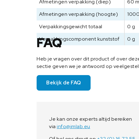
Afmetingen verpakking (diep)
60 
Afmetingen verpakking (hoogte)
100
Verpakkingsgewicht totaal
0 g
FAQ
Verpakkingscomponent kunststof
0 g
Heb je vragen over dit product of over de
sectie geven we je antwoord op veelgeste
Bekijk de FAQ
Je kan onze experts altijd bereiken
via
info@imlab.eu
Of bel ons direct op
+32 (0) 16 73 55