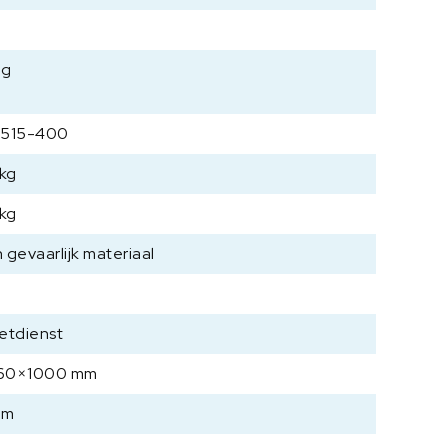
mg
-515-400
 kg
 kg
 gevaarlijk materiaal
etdienst
60×1000 mm
mm