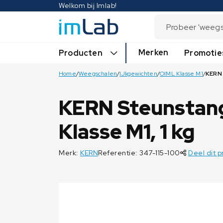
Welkom bij Imlab!
Merken
Producten
Promotie
Home
/
Weegschalen
/
IJkgewichten
/
OIML Klasse M1
/
KERN Steunstang
Klasse M1, 1 kg
Merk:
KERN
Referentie: 347-115-100
Deel dit 