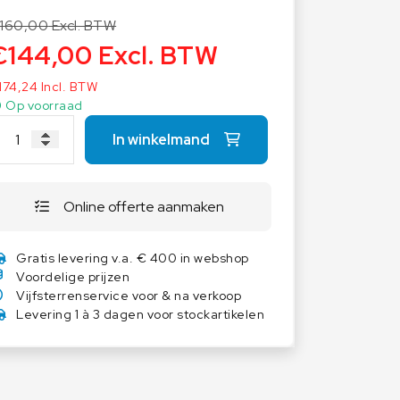
Overige weegschalen
160,00
Excl. BTW
Dierenweegschalen
€
144,00
Excl. BTW
Draagbare weegschalen
174,24
Incl. BTW
Industrie 4.0
Op voorraad
Software
In winkelmand
Veerweegschalen
Weegcellen
Online offerte aanmaken
Winkelweegschalen
Gratis levering v.a. € 400 in webshop
Voordelige prijzen
Vijfsterrenservice voor & na verkoop
Levering 1 à 3 dagen voor stockartikelen