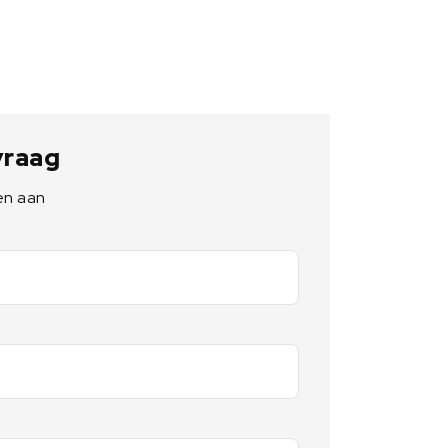
 vraag
en aan