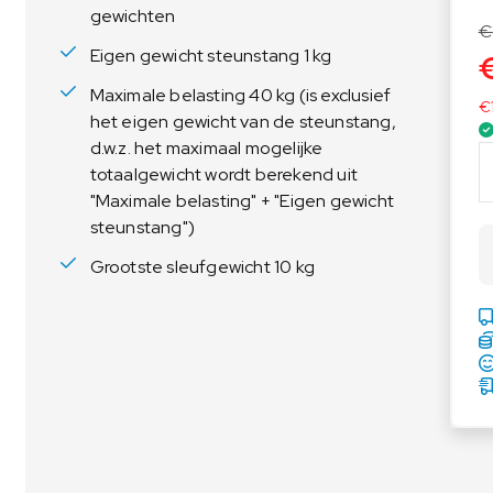
gewichten
Voedingsweegschalen
Medische weegschalen
€
Voedingsweegschalen
Babyweegschalen
Eigen gewicht steunstang 1 kg
Handkrachtmeters
Maximale belasting 40 kg (is exclusief
€
het eigen gewicht van de steunstang,
Personenweegschalen
d.w.z. het maximaal mogelijke
K
Rolstoelweegschalen
totaalgewicht wordt berekend uit
E
Stoelweegschalen
"Maximale belasting" + "Eigen gewicht
R
steunstang")
N
S
Grootste sleufgewicht 10 kg
t
e
u
n
s
t
a
n
g