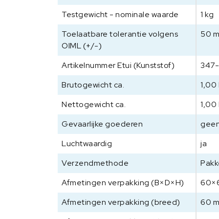
Testgewicht - nominale waarde
1 kg
Toelaatbare tolerantie volgens
50 
OIML (+/-)
Artikelnummer Etui (Kunststof)
347
Brutogewicht ca.
1,00
Nettogewicht ca.
1,00
Gevaarlijke goederen
geen
Luchtwaardig
ja
Verzendmethode
Pakk
Afmetingen verpakking (B×D×H)
60×
Afmetingen verpakking (breed)
60 