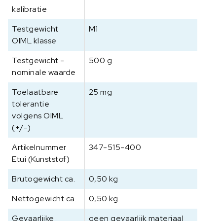
kalibratie
-
0
Testgewicht
M1
9
OIML klasse
5
-
Testgewicht -
500 g
1
nominale waarde
0
0
Toelaatbare
25 mg
,
tolerantie
K
volgens OIML
l
(+/-)
a
s
Artikelnummer
347-515-400
s
Etui (Kunststof)
e
Brutogewicht ca.
0,50 kg
M
1
Nettogewicht ca.
0,50 kg
,
5
Gevaarlijke
geen gevaarlijk materiaal