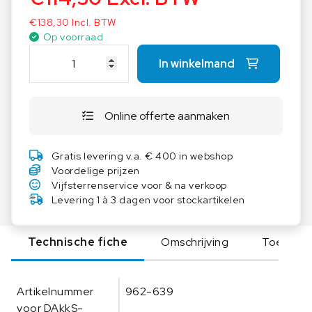
€
138,30
Incl. BTW
Op voorraad
K
In winkelmand
E
R
N
Online offerte aanmaken
S
t
e
Gratis levering v.a. € 400 in webshop
u
Voordelige prijzen
n
Vijfsterrenservice voor & na verkoop
s
Levering 1 à 3 dagen voor stockartikelen
t
a
Technische fiche
Omschrijving
Toebeho
n
g
3
Artikelnummer
962-639
4
voor DAkkS-
7