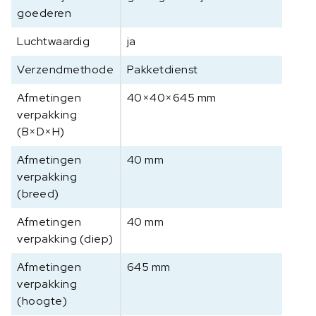
0
goederen
0
g
Luchtwaardig
ja
a
Verzendmethode
Pakketdienst
a
n
Afmetingen
40×40×645 mm
t
verpakking
a
(B×D×H)
l
Afmetingen
40 mm
verpakking
(breed)
Afmetingen
40 mm
verpakking (diep)
Afmetingen
645 mm
verpakking
(hoogte)