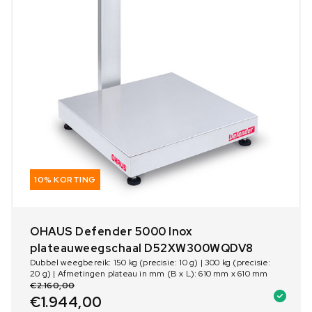
10% KORTING
OHAUS Defender 5000 Inox
plateauweegschaal D52XW300WQDV8
Dubbel weegbereik: 150 kg (precisie: 10 g) | 300 kg (precisie:
20 g) | Afmetingen plateau in mm (B x L): 610 mm x 610 mm
€
2.160,00
€
1.944,00