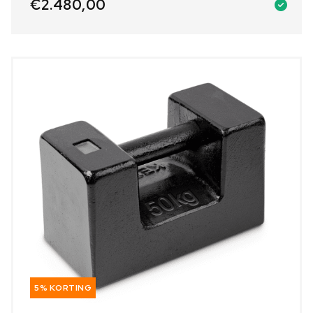
€
2.480,00
5% KORTING