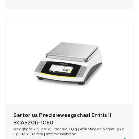
Sartorius Precisieweegschaal Entris II
BCA5201i-1CEU
Weegbereik: 5.200 g | Precisie: 0,1 g | Afmetingen plateau (B x
L): 182 x 182 mm | Interne kalibratie