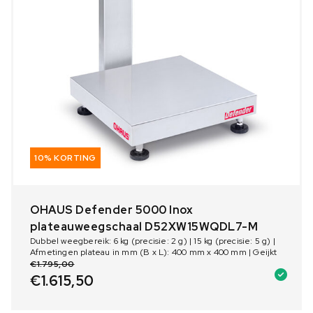
10% KORTING
OHAUS Defender 5000 Inox
plateauweegschaal D52XW15WQDL7-M
Dubbel weegbereik: 6 kg (precisie: 2 g) | 15 kg (precisie: 5 g) |
Afmetingen plateau in mm (B x L): 400 mm x 400 mm | Geijkt
€
1.795,00
€
1.615,50