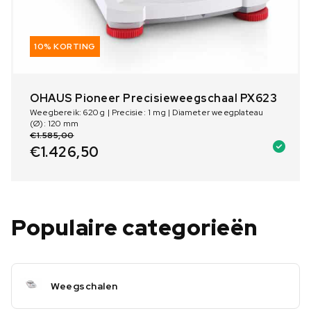
10% KORTING
OHAUS Pioneer Precisieweegschaal PX623
Weegbereik: 620 g | Precisie: 1 mg | Diameter weegplateau
(Ø): 120 mm
€
1.585,00
€
1.426,50
Populaire categorieën
Weegschalen