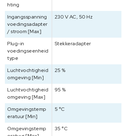
hting
Ingangsspanning
230 V AC, 50 Hz
voedingsadapter
/ stroom [Max]
Plug-in
Stekkeradapter
voedingseenheid
type
Luchtvochtigheid
25 %
omgeving [Min]
Luchtvochtigheid
95 %
omgeving [Max]
Omgevingstemp
5 °C
eratuur [Min]
Omgevingstemp
35 °C
eratuur [Max]