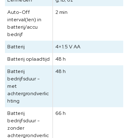
Auto-Off
2 min
interval(len) in
batterij/accu
bedrijf
Batterij
4×1.5 V AA
Batterij oplaadtijd
48 h
Batterij
48 h
bedrijfsduur -
met
achtergrondverlic
hting
Batterij
66 h
bedrijfsduur -
zonder
achtergrondverlic