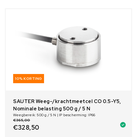
10% KORTING
SAUTER Weeg-/krachtmeetcel CO 0.5-Y5,
Nominale belasting 500 g / 5 N
Weegbereik: 500 g / 5 N | IP bescherming: IP66
€
365,00
€
328,50