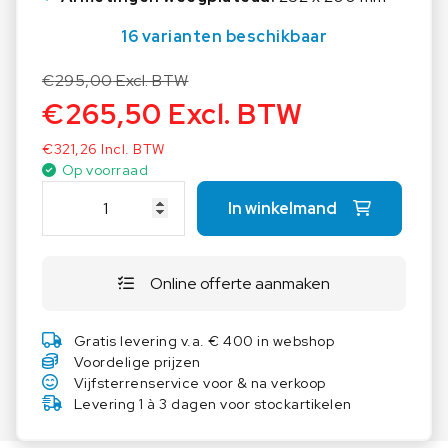
16 varianten beschikbaar
€
295,00
Excl. BTW
€
265,50
Excl. BTW
€
321,26
Incl. BTW
Op voorraad
K
In winkelmand
E
R
N
Online offerte aanmaken
R
o
e
Gratis levering v.a. € 400 in webshop
s
Voordelige prijzen
t
Vijfsterrenservice voor & na verkoop
v
Levering 1 à 3 dagen voor stockartikelen
r
i