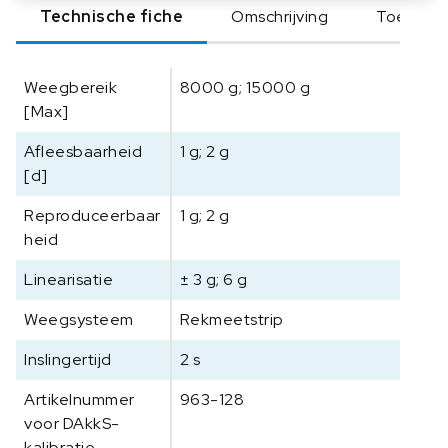
Technische fiche
Omschrijving
Toebeho
j
s
t
Weegbereik
8000 g; 15000 g
a
[Max]
l
e
Afleesbaarheid
1 g; 2 g
n
[d]
t
a
Reproduceerbaar
1 g; 2 g
f
heid
e
l
Linearisatie
± 3 g; 6 g
w
Weegsysteem
e
Rekmeetstrip
e
Inslingertijd
2 s
g
s
Artikelnummer
963-128
c
voor DAkkS-
h
kalibratie