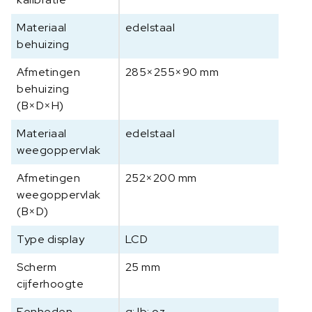
a
a
Materiaal
edelstaal
l
behuizing
F
O
Afmetingen
285×255×90 mm
B
behuizing
1
(B×D×H)
0
Materiaal
edelstaal
K
weegoppervlak
-
3
Afmetingen
252×200 mm
N
weegoppervlak
L
(B×D)
a
a
Type display
LCD
n
t
Scherm
25 mm
a
cijferhoogte
l
Eenheden
g; lb; oz