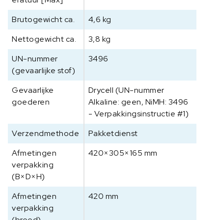
Brutogewicht ca.
4,6 kg
Nettogewicht ca.
3,8 kg
UN-nummer
3496
(gevaarlijke stof)
Gevaarlijke
Drycell (UN-nummer
goederen
Alkaline: geen, NiMH: 3496
- Verpakkingsinstructie #1)
Verzendmethode
Pakketdienst
Afmetingen
420×305×165 mm
verpakking
(B×D×H)
Afmetingen
420 mm
verpakking
(breed)