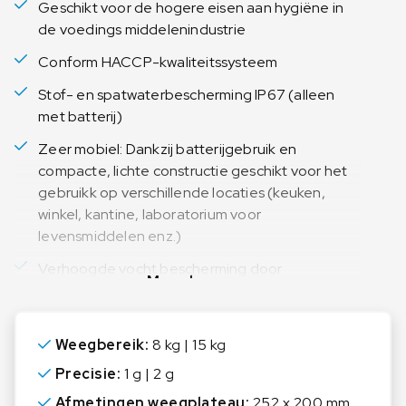
Geschikt voor de hogere eisen aan hygiëne in
de voedings middelenindustrie
Conform HACCP-kwaliteitssysteem
Stof- en spatwaterbescherming IP67 (alleen
met batterij)
Zeer mobiel: Dankzij batterijgebruik en
compacte, lichte constructie geschikt voor het
gebruikk op verschillende locaties (keuken,
winkel, kantine, laboratorium voor
levensmiddelen enz.)
Verhoogde vocht bescherming door
Meer lezen
waterbestendige siliconensealing van weegcel,
elektronica en soldeerverbindingen
Weegbereik:
8 kg | 15 kg
Precisie:
1 g | 2 g
Afmetingen weegplateau:
252 x 200 mm