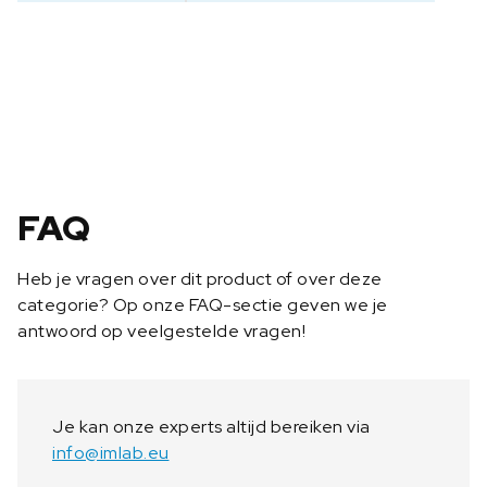
c
e
r
t
i
f
i
c
a
FAQ
a
t
Heb je vragen over dit product of over deze
9
categorie? Op onze FAQ-sectie geven we je
6
antwoord op veelgestelde vragen!
2
-
4
3
Je kan onze experts altijd bereiken via
9
info@imlab.eu
a
a