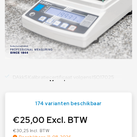
DAkkS Kalibratiecertificaat volgens ISO17025
Meer lezen
174 varianten beschikbaar
€
25,00
Excl. BTW
€
30,25
Incl. BTW