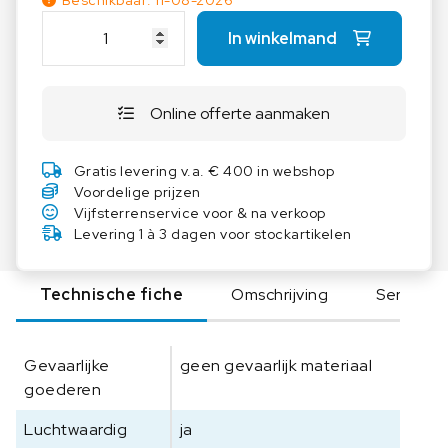
Beschikbaar: 11-08-2026
K
In winkelmand
E
R
N
Online offerte aanmaken
D
A
k
Gratis levering v.a. € 400 in webshop
k
Voordelige prijzen
S
Vijfsterrenservice voor & na verkoop
K
Levering 1 à 3 dagen voor stockartikelen
a
l
Technische fiche
Omschrijving
Serie
i
b
r
Gevaarlijke
geen gevaarlijk materiaal
a
goederen
t
i
Luchtwaardig
ja
e