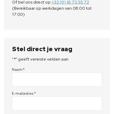
Of bel ons direct op
+32 (0) 16 73 55 72
n
(Bereikbaar op werkdagen van 08:00 tot
t
17:00)
a
l
Stel direct je vraag
"
*
" geeft vereiste velden aan
Naam
*
E-mailadres
*