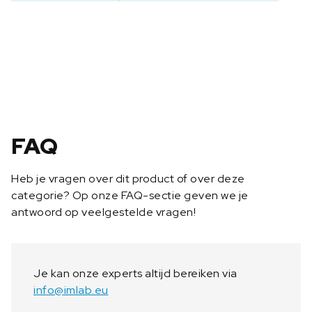
c
e
r
t
i
f
i
c
a
FAQ
a
t
Heb je vragen over dit product of over deze
9
categorie? Op onze FAQ-sectie geven we je
6
antwoord op veelgestelde vragen!
2
-
3
0
Je kan onze experts altijd bereiken via
1
info@imlab.eu
a
a