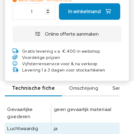
Beschikbaar: 10-08-2026
K
In winkelmand
E
R
N
Online offerte aanmaken
D
A
k
Gratis levering v.a. € 400 in webshop
k
Voordelige prijzen
S
Vijfsterrenservice voor & na verkoop
K
Levering 1 à 3 dagen voor stockartikelen
a
l
Technische fiche
Omschrijving
Serie
i
b
r
Gevaarlijke
geen gevaarlijk materiaal
a
goederen
t
i
Luchtwaardig
ja
e