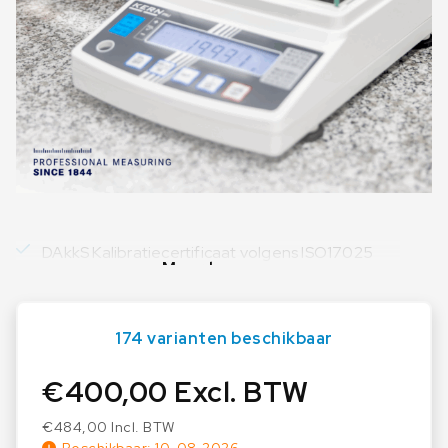
DAkkS Kalibratiecertificaat volgens ISO17025
Meer lezen
174 varianten beschikbaar
€
400,00
Excl. BTW
€
484,00
Incl. BTW