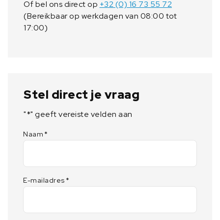
Of bel ons direct op
+32 (0) 16 73 55 72
n
(Bereikbaar op werkdagen van 08:00 tot
t
17:00)
a
l
Stel direct je vraag
"
*
" geeft vereiste velden aan
Naam
*
E-mailadres
*