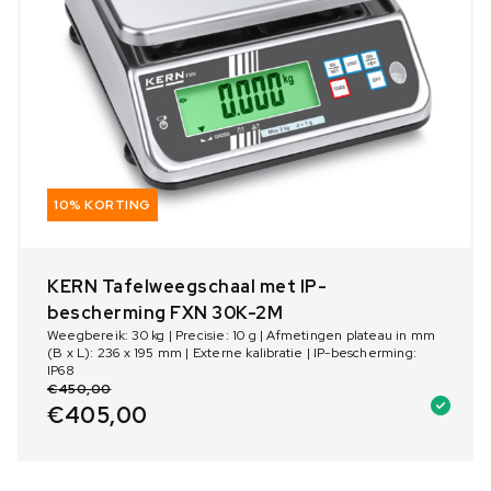
10% KORTING
KERN Tafelweegschaal met IP-
bescherming FXN 30K-2M
Weegbereik: 30 kg | Precisie: 10 g | Afmetingen plateau in mm
(B x L): 236 x 195 mm | Externe kalibratie | IP-bescherming:
IP68
€
450,00
€
405,00