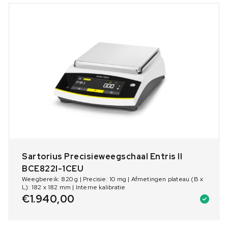
Sartorius Precisieweegschaal Entris II
BCE822I-1CEU
Weegbereik: 820 g | Precisie: 10 mg | Afmetingen plateau (B x
L): 182 x 182 mm | Interne kalibratie
€
1.940,00