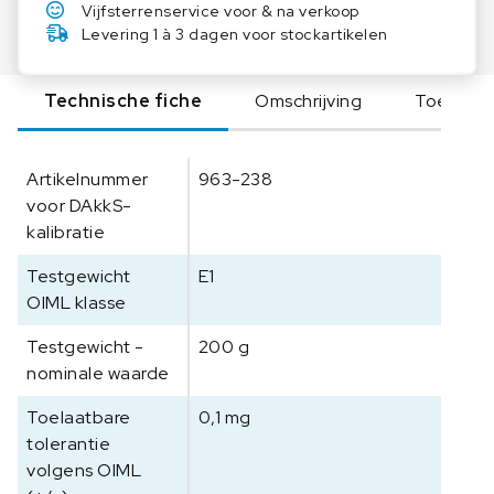
g
Vijfsterrenservice voor & na verkoop
e
Levering 1 à 3 dagen voor stockartikelen
w
i
Technische fiche
Omschrijving
Toebeho
c
h
t
Artikelnummer
963-238
3
voor DAkkS-
0
kalibratie
7
-
Testgewicht
E1
0
OIML klasse
8
,
Testgewicht -
200 g
K
nominale waarde
l
a
Toelaatbare
0,1 mg
s
tolerantie
s
volgens OIML
e