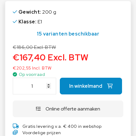
Gewicht:
200 g
Klasse:
E1
15 varianten beschikbaar
€
186,00
Excl. BTW
€
167,40
Excl. BTW
€
202,55
Incl. BTW
Op voorraad
K
In winkelmand
E
R
N
Online offerte aanmaken
T
e
s
Gratis levering v.a. € 400 in webshop
t
Voordelige prijzen