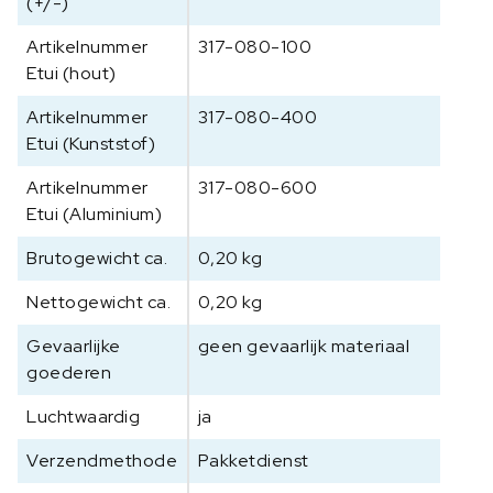
(+/-)
E
1
Artikelnummer
317-080-100
,
Etui (hout)
2
Artikelnummer
317-080-400
0
Etui (Kunststof)
0
g
Artikelnummer
317-080-600
a
Etui (Aluminium)
a
n
Brutogewicht ca.
0,20 kg
t
a
Nettogewicht ca.
0,20 kg
l
Gevaarlijke
geen gevaarlijk materiaal
goederen
Luchtwaardig
ja
Verzendmethode
Pakketdienst