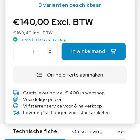
3 varianten beschikbaar
€
140,00
Excl. BTW
€
169,40
Incl. BTW
Levertijd op aanvraag
I
In winkelmand
K
A
D
Online offerte aanmaken
B
6
.
Gratis levering v.a. € 400 in webshop
1
Voordelige prijzen
a
Vijfsterrenservice voor & na verkoop
a
Levering 1 à 3 dagen voor stockartikelen
n
t
Technische fiche
Omschrijving
Serie
a
l