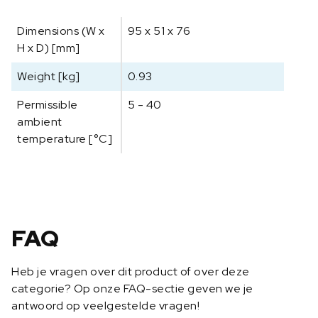
Dimensions (W x
95 x 51 x 76
H x D) [mm]
Weight [kg]
0.93
Permissible
5 - 40
ambient
temperature [°C]
FAQ
Heb je vragen over dit product of over deze
categorie? Op onze FAQ-sectie geven we je
antwoord op veelgestelde vragen!