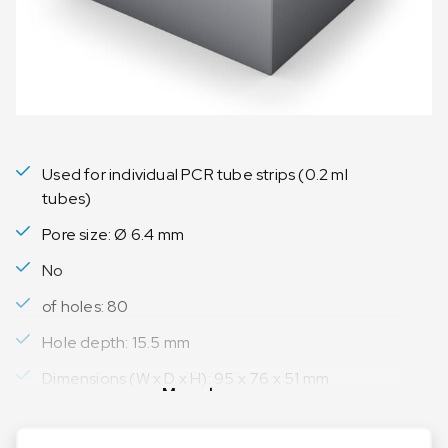
Used for individual PCR tube strips (0.2 ml
tubes)
Pore size: Ø 6.4 mm
No
of holes: 80
Hole depth: 15.5 mm
Dimensions (W x D x H): 95 x 76 x 51 mm
Meer lezen