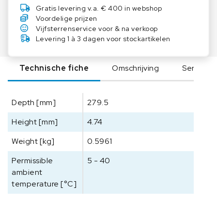
7
Gratis levering v.a. € 400 in webshop
4
Voordelige prijzen
F
Vijfsterrenservice voor & na verkoop
i
Levering 1 à 3 dagen voor stockartikelen
x
i
Technische fiche
Omschrijving
Serie
n
g
d
Depth [mm]
279.5
e
v
Height [mm]
4.74
i
c
Weight [kg]
0.5961
e
a
Permissible
5 - 40
a
ambient
n
temperature [°C]
t
a
l