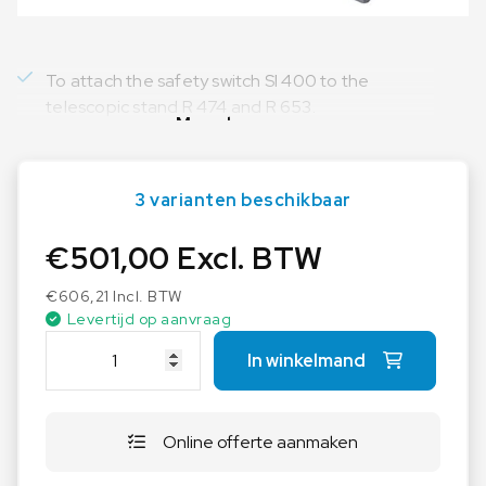
To attach the safety switch SI 400 to the
telescopic stand R 474 and R 653.
Meer lezen
3 varianten beschikbaar
€
501,00
Excl. BTW
€
606,21
Incl. BTW
Levertijd op aanvraag
I
In winkelmand
K
A
S
Online offerte aanmaken
I
4