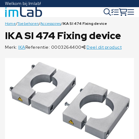
Welkom bij Imlab!
Home
/
Toebehoren
/
Accessoires
/
IKA SI 474 Fixing device
IKA SI 474 Fixing device
Merk:
IKA
Referentie: 0003264400
Deel dit product
€
€
1.098,00
1.168,00