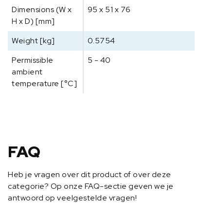
Dimensions (W x
95 x 51 x 76
H x D) [mm]
Weight [kg]
0.5754
Permissible
5 - 40
ambient
temperature [°C]
FAQ
Heb je vragen over dit product of over deze
categorie? Op onze FAQ-sectie geven we je
antwoord op veelgestelde vragen!