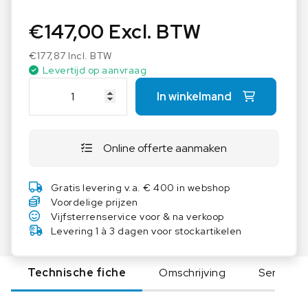
€
147,00
Excl. BTW
€
177,87
Incl. BTW
Levertijd op aanvraag
I
In winkelmand
K
A
D
Online offerte aanmaken
B
5
.
Gratis levering v.a. € 400 in webshop
9
Voordelige prijzen
a
Vijfsterrenservice voor & na verkoop
a
Levering 1 à 3 dagen voor stockartikelen
n
t
Technische fiche
Omschrijving
Serie
a
l