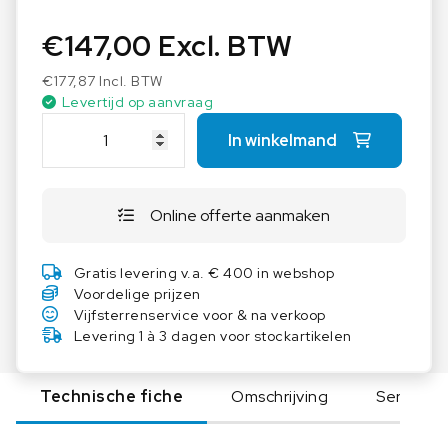
€
147,00
Excl. BTW
€
177,87
Incl. BTW
Levertijd op aanvraag
I
In winkelmand
K
A
D
Online offerte aanmaken
B
5
.
Gratis levering v.a. € 400 in webshop
1
Voordelige prijzen
a
Vijfsterrenservice voor & na verkoop
a
Levering 1 à 3 dagen voor stockartikelen
n
t
Technische fiche
Omschrijving
Serie
a
l