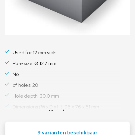
Used for 12 mm vials
Pore size: Ø 12.7 mm
No
of holes: 20
Hole depth: 30.0 mm
Dimensions (W x D x H): 95 x 76 x 51 mm
Meer lezen
9 varianten beschikbaar