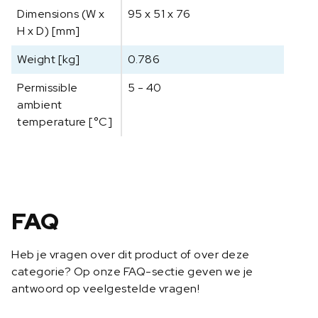
Dimensions (W x
95 x 51 x 76
H x D) [mm]
Weight [kg]
0.786
Permissible
5 - 40
ambient
temperature [°C]
FAQ
Heb je vragen over dit product of over deze
categorie? Op onze FAQ-sectie geven we je
antwoord op veelgestelde vragen!