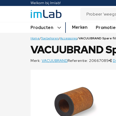
Welkom bij Imlab!
Merken
Producten
Promotie
Home
/
Toebehoren
/
Accessoires
/
VACUUBRAND Spar
Merk:
VACUUBRAND
Referentie: 20667085
D