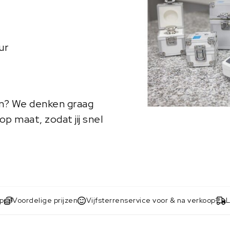
ur
en? We denken graag
p maat, zodat jij snel
op
Voordelige prijzen
Vijfsterrenservice voor & na verkoop
L