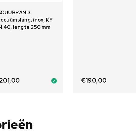
ACUUBRAND
ccuümslang, inox, KF
N 40, lengte 250 mm
201,00
€
190,00
orieën