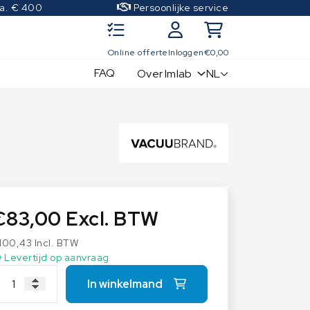
.a. € 400
Persoonlijke service
Online offerte
Inloggen
€
0,00
FAQ
NL
Over Imlab
IJkgewichten
Kwaliteitscontrole sets
OIML Klasse E1
OIML Klasse E2
OIML Klasse F1
€
83,00
Excl. BTW
OIML Klasse F2
OIML Klasse M1
100,43
Incl. BTW
Levertijd op aanvraag
OIML Klasse M2
OIML Klasse M3
In winkelmand