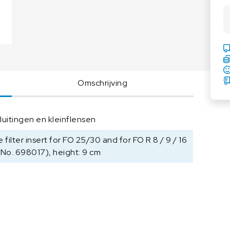
U
Voedingsweegschalen
Medische weegschalen
U
Voedingsweegschalen
Babyweegschalen
B
Handkrachtmeters
R
A
Personenweegschalen
N
Rolstoelweegschalen
D
Omschrijving
Stoelweegschalen
S
p
a
luitingen en kleinflensen
r
e
 filter insert for FO 25/30 and for FO R 8 / 9 / 16
f
.No. 698017), height: 9 cm
i
l
t
e
r
i