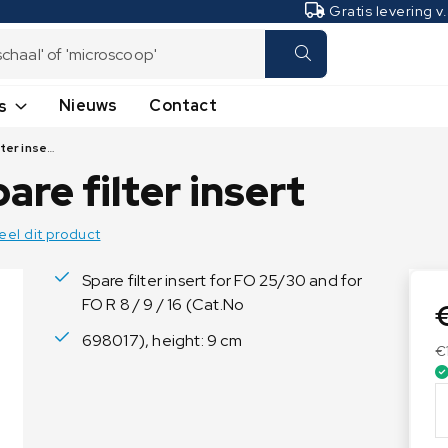
Gratis levering v
Nieuws
Contact
s
VACUUBRAND Spare filter insert
Laboratoriumweegschalen
Industrieweegschalen
e filter insert
Analyseweegschalen
Hangweegschalen -
Kraanweegschalen
Microweegschalen
eel dit product
Plateauweegschalen
Precisieweegschalen
Tafelweegschalen
Vochtbepalers
Spare filter insert for FO 25/30 and for
FO R 8 / 9 / 16 (Cat.No
Telweegschalen
Transpallet weegschalen
698017), height: 9 cm
€
Vloerweegschalen
V
A
C