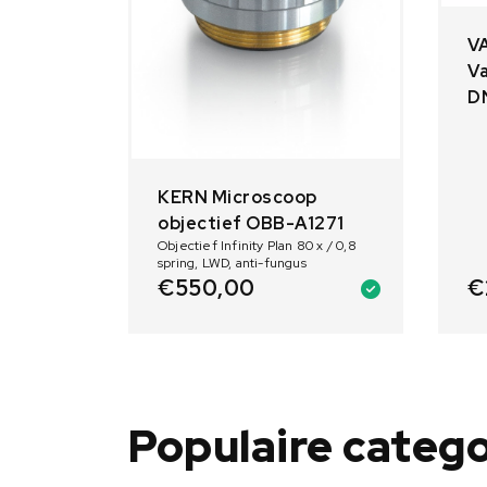
V
Va
D
KERN Microscoop
objectief OBB-A1271
Objectief Infinity Plan 80 x / 0,8
spring, LWD, anti-fungus
€
€
550,00
Populaire categ