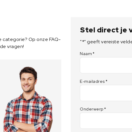
n
s
e
r
Stel direct je
t
a
ze categorie? Op onze FAQ-
"
*
" geeft vereiste veld
a
lde vragen!
n
Naam
*
t
a
l
E-mailadres
*
Onderwerp
*