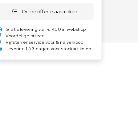
Overige weegschalen
Online offerte aanmaken
Dierenweegschalen
Draagbare weegschalen
Gratis levering v.a. € 400 in webshop
Industrie 4.0
Voordelige prijzen
Vijfsterrenservice voor & na verkoop
Software
Levering 1 à 3 dagen voor stockartikelen
Veerweegschalen
Weegcellen
Winkelweegschalen