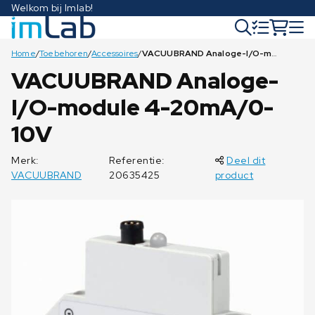
Welkom bij Imlab!
Home
/
Toebehoren
/
Accessoires
/
VACUUBRAND Analoge-I/O-module 4-20mA/0-10V
VACUUBRAND Analoge-
I/O-module 4-20mA/0-
10V
Merk:
Referentie:
Deel dit
VACUUBRAND
20635425
product