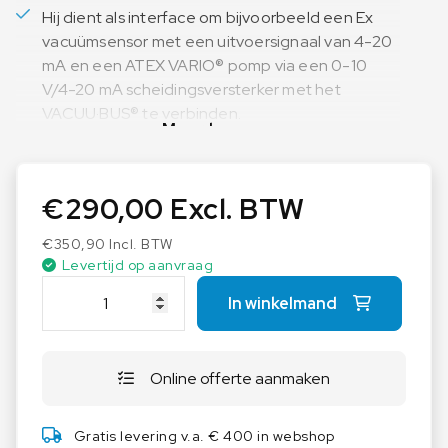
Hij dient als interface om bijvoorbeeld een Ex
vacuümsensor met een uitvoersignaal van 4-20
mA en een ATEX VARIO® pomp via een 0-10
V/4-20 mA scheidingsversterker met het
VACUU·BUS® te verbinden.
Meer lezen
€
290,00
Excl. BTW
€
350,90
Incl. BTW
Levertijd op aanvraag
V
In winkelmand
A
C
U
Online offerte aanmaken
U
B
R
Gratis levering v.a. € 400 in webshop
A