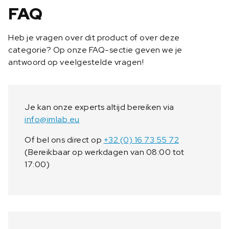
e
FAQ
4
-
Heb je vragen over dit product of over deze
2
categorie? Op onze FAQ-sectie geven we je
0
antwoord op veelgestelde vragen!
m
A
/
0
Je kan onze experts altijd bereiken via
-
info@imlab.eu
1
0
Of bel ons direct op
+32 (0) 16 73 55 72
V
(Bereikbaar op werkdagen van 08:00 tot
a
17:00)
a
n
t
a
l