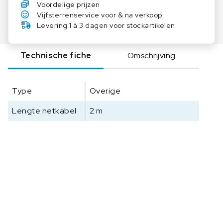
Voordelige prijzen
N
Vijfsterrenservice voor & na verkoop
D
Levering 1 à 3 dagen voor stockartikelen
A
n
Technische fiche
Omschrijving
a
l
o
Type
Overige
g
e
Lengte netkabel
2 m
-
I
/
O
-
m
o
d
u
l