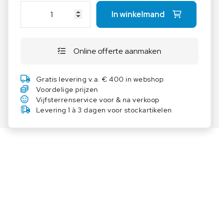
T
In winkelmand
h
e
r
Online offerte aanmaken
m
o
S
Gratis levering v.a. € 400 in webshop
c
Voordelige prijzen
i
Vijfsterrenservice voor & na verkoop
e
Levering 1 à 3 dagen voor stockartikelen
n
t
i
f
i
c
O
n
d