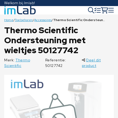
Welkom bij Imlab!
Home
/
Toebehoren
/
Accessoires
/
Thermo Scientific Ondersteuning met wieltjes 50127742
Thermo Scientific
Ondersteuning met
wieltjes 50127742
Merk:
Thermo
Referentie:
Deel dit
Scientific
50127742
product