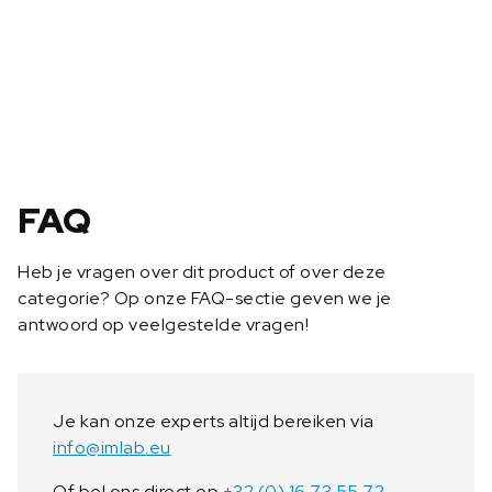
e
r
s
t
e
u
n
i
n
FAQ
g
m
Heb je vragen over dit product of over deze
e
categorie? Op onze FAQ-sectie geven we je
t
antwoord op veelgestelde vragen!
w
i
e
l
Je kan onze experts altijd bereiken via
t
info@imlab.eu
j
e
Of bel ons direct op
+32 (0) 16 73 55 72