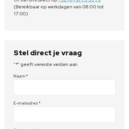
s
(Bereikbaar op werkdagen van 08:00 tot
5
17:00)
0
1
2
7
7
4
Stel direct je vraag
2
a
"
*
" geeft vereiste velden aan
a
Naam
*
n
t
a
l
E-mailadres
*