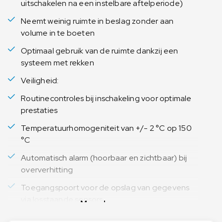
uitschakelen na een instelbare aftelperiode)
Neemt weinig ruimte in beslag zonder aan
volume in te boeten
Optimaal gebruik van de ruimte dankzij een
systeem met rekken
Veiligheid:
Routinecontroles bij inschakeling voor optimale
prestaties
Temperatuurhomogeniteit van +/- 2 °C op 150
°C
Automatisch alarm (hoorbaar en zichtbaar) bij
oververhitting
Toegangspoort voor de opslag van gegevens
via losstaande sensors
Meer lezen
Lage temperatuur aan de buitenkant