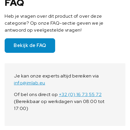
FAQ
7
5
Heb je vragen over dit product of over deze
0
categorie? Op onze FAQ-sectie geven we je
a
antwoord op veelgestelde vragen!
a
n
t
Bekijk de FAQ
a
l
Je kan onze experts altijd bereiken via
info@imlab.eu
Of bel ons direct op
+32 (0) 16 73 55 72
(Bereikbaar op werkdagen van 08:00 tot
17:00)