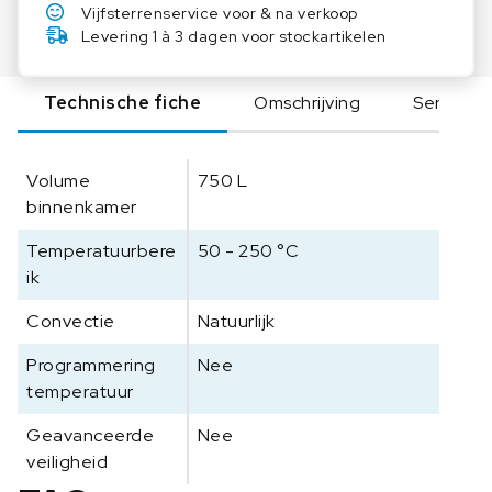
i
Vijfsterrenservice voor & na verkoop
e
Levering 1 à 3 dagen voor stockartikelen
n
t
Technische fiche
Omschrijving
Serie
i
f
i
Volume
750 L
c
binnenkamer
D
r
Temperatuurbere
50 - 250 °C
o
ik
o
g
Convectie
Natuurlijk
o
v
Programmering
Nee
e
temperatuur
n
Geavanceerde
O
Nee
G
veiligheid
S