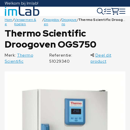
Welkom bij Imlab!
Hom
/
Verwarmen &
/
Droogstov
/
Droogove
/
Thermo Scientific Droogoven OGS750
e
Koelen
en
ns
Thermo Scientific
Droogoven OGS750
€
€
€
€
€
5.230,00
2.670,00
7.690,00
3.010,00
2.140,00
Merk:
Thermo
Referentie:
Deel dit
Scientific
51029340
product