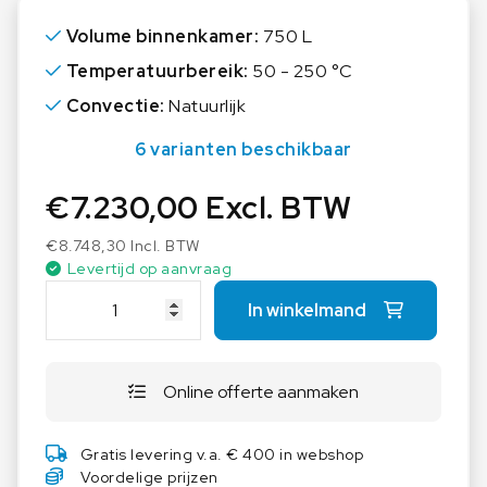
Gemak:
Volume binnenkamer:
750 L
Groot, gemakkelijk af te lezen display en
Temperatuurbereik:
50 - 250 °C
gemakkelijke afstelling met intuïtief interface
Convectie:
Natuurlijk
Eenvoudige reiniging dankzij de afgeronde
6 varianten beschikbaar
hoeken
€
Binnenkamer:
7.230,00
Excl. BTW
Alle onderdelen zijn van gegalvaniseerd inox en
€
8.748,30
Incl. BTW
zijn dus bestand tegen corrosie. Ze hebben een
Levertijd op aanvraag
volledig effen oppervlak en zijn eenvoudig te
T
In winkelmand
reinigen
h
e
r
Online offerte aanmaken
m
o
S
Gratis levering v.a. € 400 in webshop
c
Voordelige prijzen