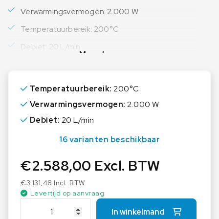
Verwarmingsvermogen: 2.000 W
Temperatuurbereik: 200°C
Debiet: 20 L/min
Meer lezen
Temperatuurbereik:
200°C
Verwarmingsvermogen:
2.000 W
Debiet:
20 L/min
16 varianten beschikbaar
€
2.588,00
Excl. BTW
€
3.131,48
Incl. BTW
Levertijd op aanvraag
T
In winkelmand
h