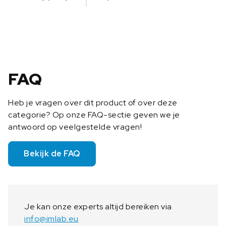
l
t
h
e
r
m
o
FAQ
s
t
Heb je vragen over dit product of over deze
a
categorie? Op onze FAQ-sectie geven we je
a
antwoord op veelgestelde vragen!
t
A
C
Bekijk de FAQ
2
0
0
m
Je kan onze experts altijd bereiken via
e
info@imlab.eu
t