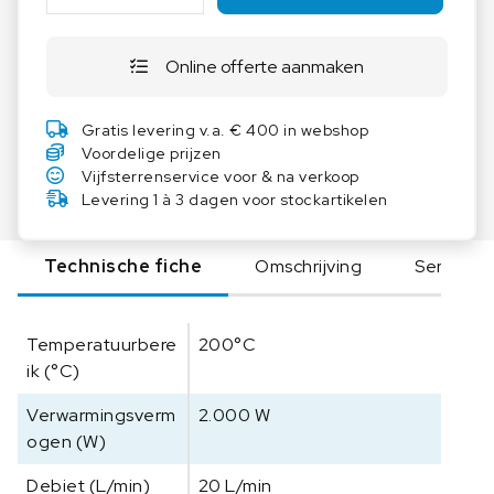
e
r
Online offerte aanmaken
m
o
H
Gratis levering v.a. € 400 in webshop
A
Voordelige prijzen
A
Vijfsterrenservice voor & na verkoop
K
Levering 1 à 3 dagen voor stockartikelen
E
P
Technische fiche
Omschrijving
Serie
o
l
a
Temperatuurbere
200°C
r
ik (°C)
D
o
Verwarmingsverm
2.000 W
m
ogen (W)
p
e
Debiet (L/min)
20 L/min