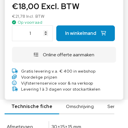
€
18,00
Excl. BTW
€
21,78
Incl. BTW
Op voorraad
S
In winkelmand
A
U
T
Online offerte aanmaken
E
R
H
Gratis levering v.a. € 400 in webshop
u
Voordelige prijzen
l
Vijfsterrenservice voor & na verkoop
s
Levering 1 à 3 dagen voor stockartikelen
A
F
Technische fiche
Omschrijving
Serie
M
1
5
Afmetingen
30×15×15 mm
a