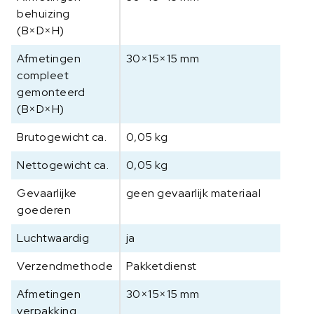
behuizing
a
(B×D×H)
n
t
Afmetingen
30×15×15 mm
a
compleet
l
gemonteerd
(B×D×H)
Brutogewicht ca.
0,05 kg
Nettogewicht ca.
0,05 kg
Gevaarlijke
geen gevaarlijk materiaal
goederen
Luchtwaardig
ja
Verzendmethode
Pakketdienst
Afmetingen
30×15×15 mm
verpakking