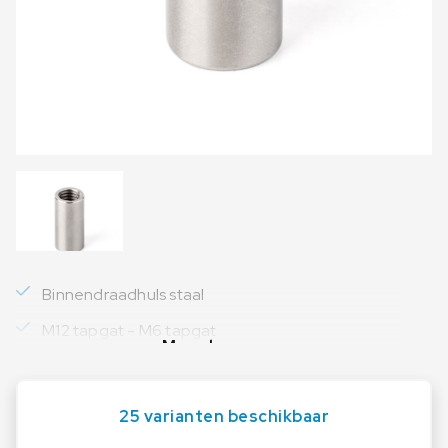
Binnendraadhuls staal
M12 tapgat - M6 tapgat
Meer lezen
25 varianten beschikbaar