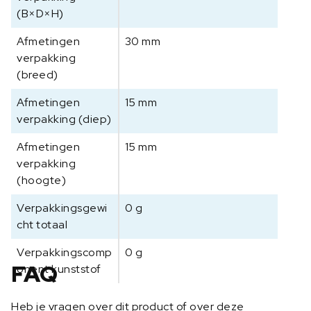
(B×D×H)
Afmetingen
30 mm
verpakking
(breed)
Afmetingen
15 mm
verpakking (diep)
Afmetingen
15 mm
verpakking
(hoogte)
Verpakkingsgewi
0 g
cht totaal
Verpakkingscomp
0 g
FAQ
onent kunststof
Heb je vragen over dit product of over deze