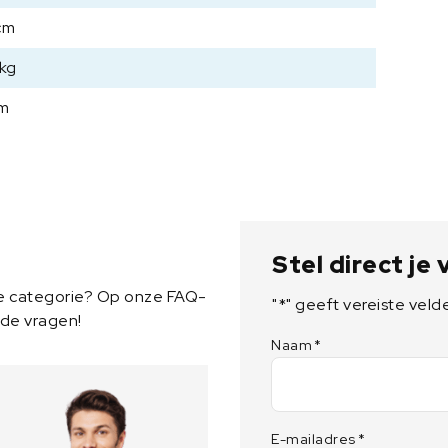
t
cm
e
d
 kg
D
F
cm
-
F
1
a
a
n
Stel direct je
t
a
ze categorie? Op onze FAQ-
"
*
" geeft vereiste veld
l
lde vragen!
Naam
*
E-mailadres
*