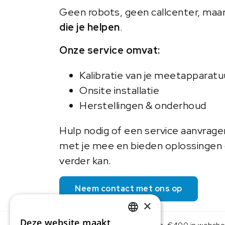
Geen robots, geen callcenter, maa
die je helpen
.
Onze service omvat:
Kalibratie van je meetapparatu
Onsite installatie
Herstellingen & onderhoud
Hulp nodig of een service aanvrag
met je mee en bieden oplossingen o
verder kan.
Neem contact met ons op
×
Deze website maakt
Gratis levering v.a. €400 in websh