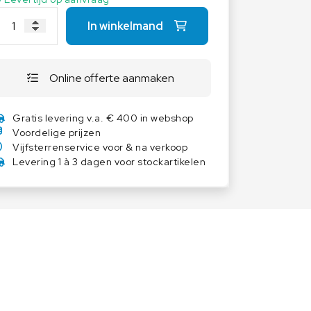
Overige weegschalen
In winkelmand
Dierenweegschalen
Draagbare weegschalen
Online offerte aanmaken
Industrie 4.0
Software
Gratis levering v.a. € 400 in webshop
Veerweegschalen
Voordelige prijzen
Weegcellen
Vijfsterrenservice voor & na verkoop
Levering 1 à 3 dagen voor stockartikelen
Winkelweegschalen