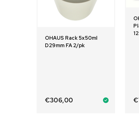
O
Pl
1
OHAUS Rack 5x50ml
D29mm FA 2/pk
€
€
306,00