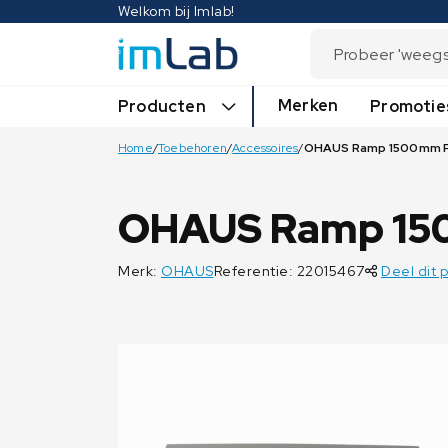
Welkom bij Imlab!
Merken
Producten
Promotie
Home
/
Toebehoren
/
Accessoires
/
OHAUS Ramp 150
Merk:
OHAUS
Referentie: 22015467
Deel dit 