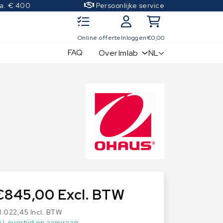
.a. € 400
Persoonlijke service
Online offerte
Inloggen
€
0,00
FAQ
NL
Over Imlab
IJkgewichten
Kwaliteitscontrole sets
OIML Klasse E1
OIML Klasse E2
OIML Klasse F1
OIML Klasse F2
OIML Klasse M1
OIML Klasse M2
€
845,00
Excl. BTW
OIML Klasse M3
1.022,45
Incl. BTW
Levertijd op aanvraag