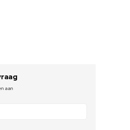
 vraag
en aan