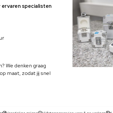
r
ervaren specialisten
ur
en? We denken graag
p maat, zodat jij snel
op
Voordelige prijzen
Vijfsterrenservice voor & na verkoop
L