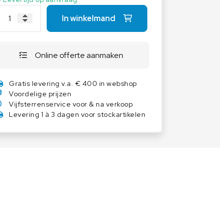
Overige weegschalen
In winkelmand
Dierenweegschalen
Draagbare weegschalen
Online offerte aanmaken
Industrie 4.0
Software
Gratis levering v.a. € 400 in webshop
Veerweegschalen
Voordelige prijzen
Weegcellen
Vijfsterrenservice voor & na verkoop
Levering 1 à 3 dagen voor stockartikelen
Winkelweegschalen