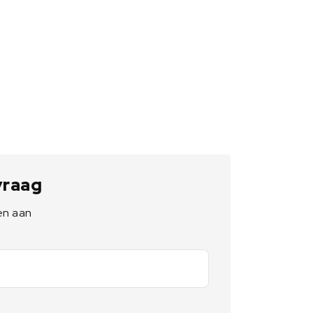
 vraag
en aan