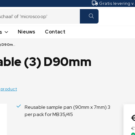
Gratis levering v
Nieuws
Contact
s
OHAUS Pan reusable (3) D90mm MB45
Laboratoriumweegschalen
Industrieweegschalen
Analyseweegschalen
Hangweegschalen -
able (3) D90mm
Kraanweegschalen
Microweegschalen
Plateauweegschalen
Precisieweegschalen
Tafelweegschalen
Vochtbepalers
 product
Telweegschalen
Transpallet weegschalen
Reusable sample pan (90mm x 7mm) 3
Vloerweegschalen
per pack for MB35/45
€