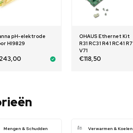
anna pH-elektrode
OHAUS Ethernet Kit
oor HI9829
R31 RC31 R41 RC41 R7
V71
243,00
€
118,50
orieën
Mengen & Schudden
Verwarmen & Koelen