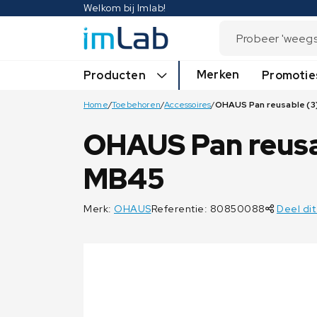
Welkom bij Imlab!
Merken
Producten
Promotie
Home
/
Toebehoren
/
Accessoires
/
OHAUS Pan reus
MB45
Merk:
OHAUS
Referentie: 80850088
Deel dit