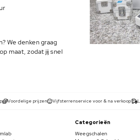
ur
en? We denken graag
p maat, zodat jij snel
op
Voordelige prijzen
Vijfsterrenservice voor & na verkoop
L
b
Categorieën
Imlab
Weegschalen