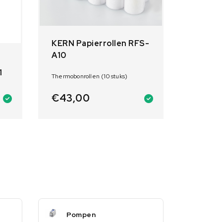
KERN Papierrollen RFS-
A10
1
Thermobonrollen (10 stuks)
€
43,00
Pompen