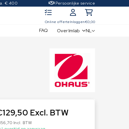
.a. € 400
Persoonlijke service
Online offerte
Inloggen
€
0,00
FAQ
NL
Over Imlab
IJkgewichten
Kwaliteitscontrole sets
OIML Klasse E1
OIML Klasse E2
OIML Klasse F1
OIML Klasse F2
OIML Klasse M1
OIML Klasse M2
€
129,50
Excl. BTW
OIML Klasse M3
156,70
Incl. BTW
Levertijd op aanvraag