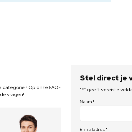
D
9
0
m
m
M
B
4
5
a
a
Stel direct je
n
t
ze categorie? Op onze FAQ-
"
*
" geeft vereiste veld
a
lde vragen!
l
Naam
*
E-mailadres
*