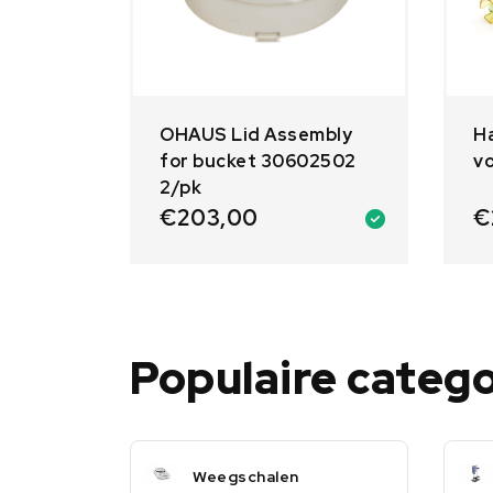
OHAUS Lid Assembly
H
for bucket 30602502
v
2/pk
€
203,00
€
Populaire categ
Weegschalen