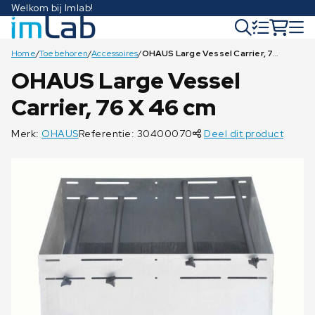
Welkom bij Imlab!
Home
/
Toebehoren
/
Accessoires
/
OHAUS Large Vessel Carrier, 76 X 46 cm
OHAUS Large Vessel
Carrier, 76 X 46 cm
Merk:
OHAUS
Referentie: 30400070
Deel dit product