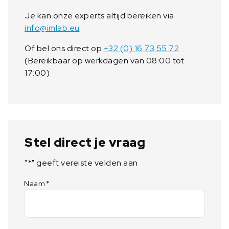
a
Je kan onze experts altijd bereiken via
l
info@imlab.eu
Of bel ons direct op
+32 (0) 16 73 55 72
(Bereikbaar op werkdagen van 08:00 tot
17:00)
Stel direct je vraag
"
*
" geeft vereiste velden aan
Naam
*