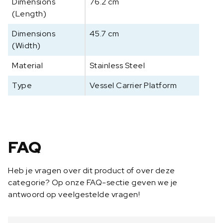
Dimensions
76.2 cm
l
(Length)
C
a
Dimensions
45.7 cm
r
(Width)
r
i
Material
Stainless Steel
e
r
Type
Vessel Carrier Platform
,
7
6
X
4
FAQ
6
c
Heb je vragen over dit product of over deze
m
categorie? Op onze FAQ-sectie geven we je
a
antwoord op veelgestelde vragen!
a
n
t