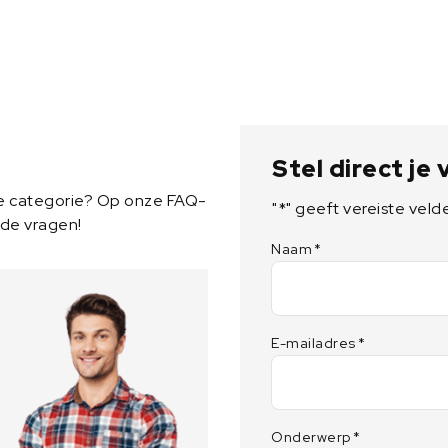
B
2
5
M
B
2
7
Stel direct je
a
a
ze categorie? Op onze FAQ-
"
*
" geeft vereiste veld
n
lde vragen!
t
Naam
*
a
l
E-mailadres
*
Onderwerp
*