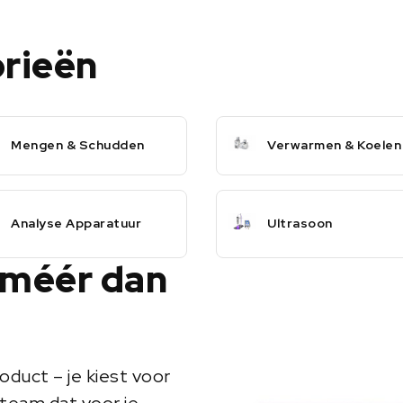
orieën
Mengen & Schudden
Verwarmen & Koelen
Analyse Apparatuur
Ultrasoon
 méér dan
oduct – je kiest voor
team dat voor je