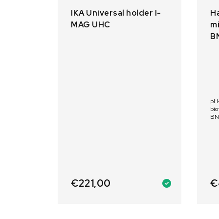
IKA Universal holder I-
H
MAG UHC
mi
B
pH-
bio
BN
€
221,00
€