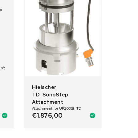
®
mp®,
Hielscher
TD_SonoStep
Attachment
Attachment for UP200St_TD
€
1.876,00