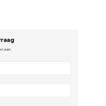
 vraag
en aan