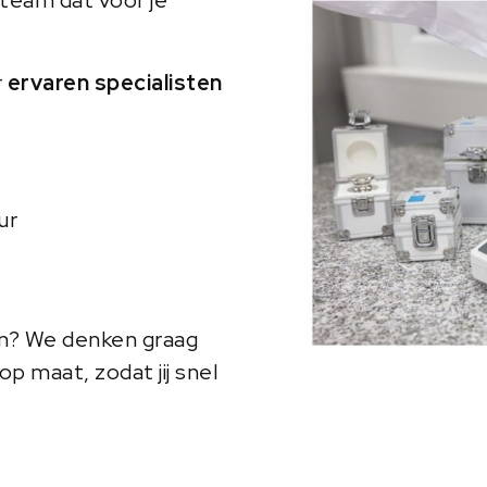
r
ervaren specialisten
ur
en? We denken graag
p maat, zodat jij snel