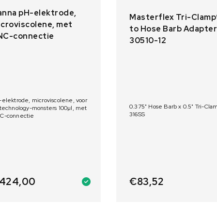
anna pH-elektrode,
Masterflex Tri-Clamp
croviscolene, met
to Hose Barb Adapter
NC-connectie
30510-12
elektrode, microviscolene, voor
0.375" Hose Barb x 0.5" Tri-Cla
technology-monsters 100µl, met
316SS
C-connectie
€
83,52
424,00