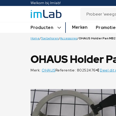
Welkom bij Imlab!
Merken
Producten
Promotie
Home
/
Toebehoren
/
Accessoires
/
OHAUS Holder P
Merk:
OHAUS
Referentie: 80252476
Deel dit