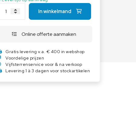
Overige weegschalen
In winkelmand
Dierenweegschalen
Draagbare weegschalen
Online offerte aanmaken
Industrie 4.0
Software
Gratis levering v.a. € 400 in webshop
Veerweegschalen
Voordelige prijzen
Weegcellen
Vijfsterrenservice voor & na verkoop
Levering 1 à 3 dagen voor stockartikelen
Winkelweegschalen