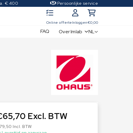
.a. € 400
Persoonlijke service
Online offerte
Inloggen
€
0,00
FAQ
NL
Over Imlab
IJkgewichten
Kwaliteitscontrole sets
OIML Klasse E1
OIML Klasse E2
OIML Klasse F1
OIML Klasse F2
OIML Klasse M1
OIML Klasse M2
€
65,70
Excl. BTW
OIML Klasse M3
79,50
Incl. BTW
Levertijd op aanvraag