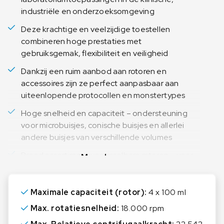
industriële en onderzoeksomgeving
Deze krachtige en veelzijdige toestellen
combineren hoge prestaties met
gebruiksgemak, flexibiliteit en veiligheid
Dankzij een ruim aanbod aan rotoren en
accessoires zijn ze perfect aanpasbaar aan
uiteenlopende protocollen en monstertypes
Hoge snelheid en capaciteit – ondersteuning
voor microbuisjes, conische buisjes en allerlei
andere buisjes van verschillende volumes
Breed assortiment verwisselbare rotoren – voor
Meer lezen
maximale veelzijdigheid binnen één toestel
Gebruiksvriendelijke interface met
Maximale capaciteit (rotor):
4 x 100 ml
programmeerbare instellingen en digitale
Max. rotatiesnelheid:
18.000 rpm
displays