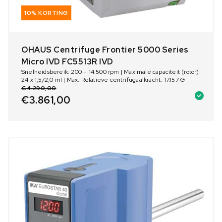
10% KORTING
OHAUS Centrifuge Frontier 5000 Series
Micro IVD FC5513R IVD
Snelheidsbereik: 200 – 14.500 rpm | Maximale capaciteit (rotor):
24 x 1,5/2,0 ml | Max. Relatieve centrifugaalkracht: 17.157 G
€
4.290,00
€
3.861,00