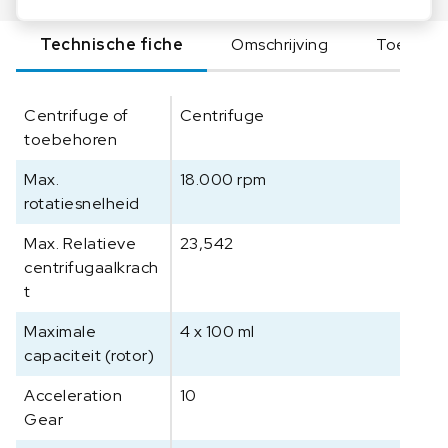
i
e
Technische fiche
Omschrijving
Toebeho
r
5
0
Centrifuge of
Centrifuge
0
toebehoren
0
S
Max.
18.000 rpm
e
rotatiesnelheid
r
i
Max. Relatieve
23,542
e
centrifugaalkrach
s
t
M
u
Maximale
4 x 100 ml
l
capaciteit (rotor)
t
i
Acceleration
10
P
Gear
r