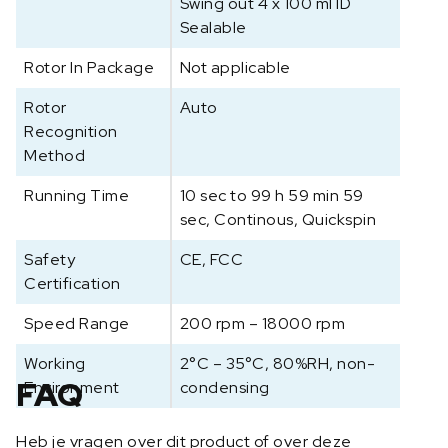
Swing out 4 x 100 ml ID
Sealable
Rotor In Package
Not applicable
Rotor
Auto
Recognition
Method
Running Time
10 sec to 99 h 59 min 59
sec, Continous, Quickspin
Safety
CE, FCC
Certification
Speed Range
200 rpm – 18000 rpm
Working
2°C – 35°C, 80%RH, non-
FAQ
Environment
condensing
Heb je vragen over dit product of over deze