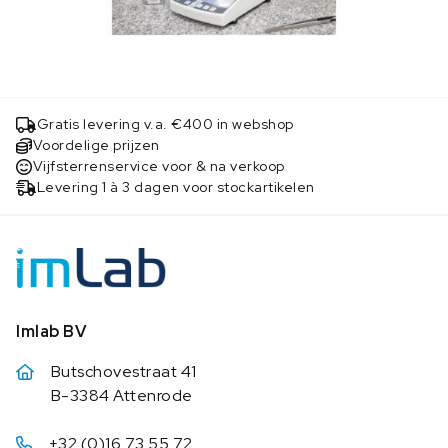
Gratis levering v.a. €400 in webshop
Voordelige prijzen
Vijfsterrenservice voor & na verkoop
Levering 1 à 3 dagen voor stockartikelen
Imlab BV
Butschovestraat 41
B-3384 Attenrode
+32 (0)16 73 55 72