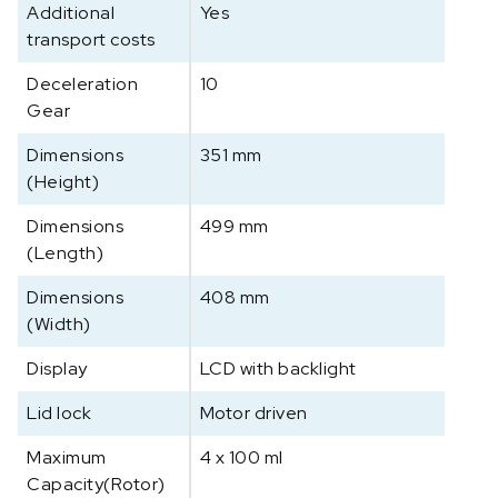
Additional
Yes
o
transport costs
C
e
Deceleration
10
n
Gear
t
r
Dimensions
351 mm
i
(Height)
f
u
Dimensions
499 mm
g
(Length)
e
Dimensions
F
408 mm
C
(Width)
5
Display
LCD with backlight
7
1
Lid lock
Motor driven
8
a
Maximum
4 x 100 ml
a
Capacity(Rotor)