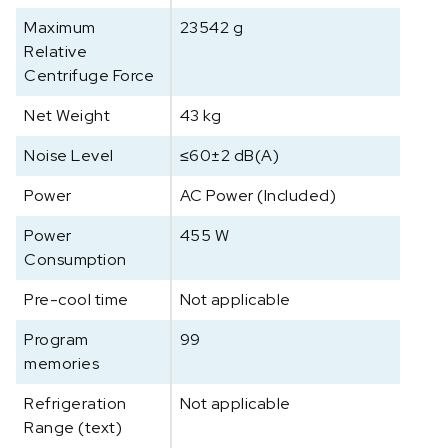
n
t
Maximum
23542 g
a
Relative
l
Centrifuge Force
Net Weight
43 kg
Noise Level
≤60±2 dB(A)
Power
AC Power (Included)
Power
455 W
Consumption
Pre-cool time
Not applicable
Program
99
memories
Refrigeration
Not applicable
Range (text)