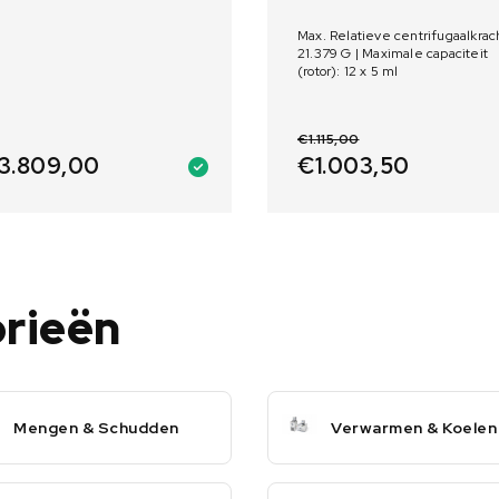
Max. Relatieve centrifugaalkrac
21.379 G | Maximale capaciteit
(rotor): 12 x 5 ml
€
1.115,00
3.809,00
€
1.003,50
orieën
Mengen & Schudden
Verwarmen & Koelen