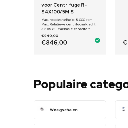
voor Centrifuge R-
S4X100/5MIS
Max. rotatiesnelheid: 5.000 rpm |
Max. Relatieve centrifugaalkracht:
3.885 G | Maximale capaciteit
(rotor): 4 x 100 ml
€
940,00
€
€
846,00
Populaire categ
Weegschalen