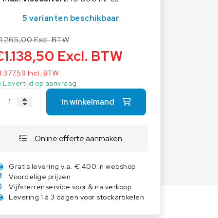
Overige weegschalen
5 varianten beschikbaar
Dierenweegschalen
Draagbare weegschalen
1.265,00
Excl. BTW
€
1.138,50
Excl. BTW
Industrie 4.0
Software
1.377,59
Incl. BTW
Levertijd op aanvraag
Veerweegschalen
Weegcellen
In winkelmand
Winkelweegschalen
Online offerte aanmaken
Gratis levering v.a. € 400 in webshop
Voordelige prijzen
Vijfsterrenservice voor & na verkoop
Levering 1 à 3 dagen voor stockartikelen