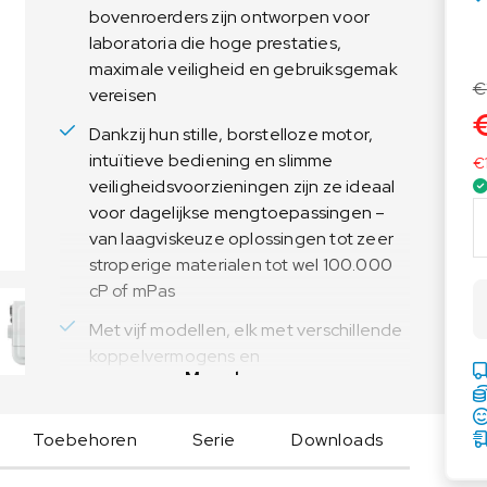
bovenroerders zijn ontworpen voor
Voedingsweegschalen
Medische weegschalen
laboratoria die hoge prestaties,
Voedingsweegschalen
Babyweegschalen
maximale veiligheid en gebruiksgemak
Handkrachtmeters
€
vereisen
Personenweegschalen
Dankzij hun stille, borstelloze motor,
Rolstoelweegschalen
intuïtieve bediening en slimme
€
veiligheidsvoorzieningen zijn ze ideaal
Stoelweegschalen
O
voor dagelijkse mengtoepassingen –
H
van laagviskeuze oplossingen tot zeer
A
stroperige materialen tot wel 100.000
U
cP of mPas
S
Met vijf modellen, elk met verschillende
A
koppelvermogens en
c
Meer lezen
snelheidsbereiken, biedt de Achiever
h
5000-serie een flexibele oplossing
i
voor uiteenlopende volumes en
e
Toebehoren
Serie
Downloads
viscositeiten
v
e