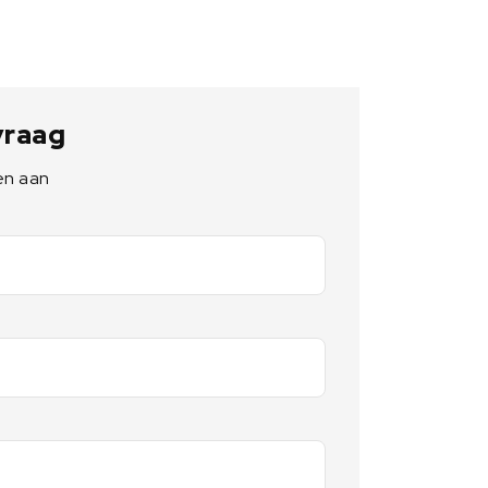
 vraag
en aan