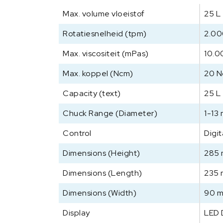
Max. volume vloeistof
25 L
Rotatiesnelheid (tpm)
2.00
Max. viscositeit (mPas)
10.0
Max. koppel (Ncm)
20 
Capacity (text)
25 L
Chuck Range (Diameter)
1-13
Control
Digit
Dimensions (Height)
285
Dimensions (Length)
235
Dimensions (Width)
90 
Display
LED 