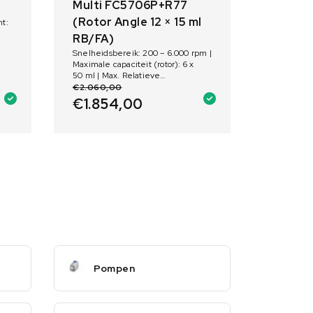
Multi FC5706P+R77
(Rotor Angle 12 × 15 ml
ht:
RB/FA)
Snelheidsbereik: 200 – 6.000 rpm |
Maximale capaciteit (rotor): 6 x
50 ml | Max. Relatieve
centrifugaalkracht: 4.427 G
€
2.060,00
€
1.854,00
Pompen