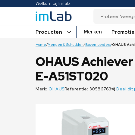
Welkom bij Imlab!
Merken
Producten
Promotie
Home
/
Mengen & Schudden
/
Bovenroerders
/
OHAUS Achiever
E-A51ST020
Merk:
OHAUS
Referentie: 30586763
Deel dit