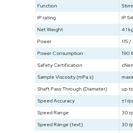
Function
Stirr
IP rating
IP 5
Net Weight
4.1 k
Power
115 
Power Consumption
190 
Safety Certification
cNe
Sample Viscosity (mPa s)
maxi
Shaft Pass Through (Diamater)
up t
Speed Accuracy
±1 r
Speed Range
30 r
Speed Range (text)
30 r