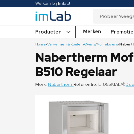
Welkom bij Imlab!
Merken
Producten
Promotie
Home
/
Verwarmen & Koelen
/
Ovens
/
Moffelovens
/
Nabertherm Moff
B510 Regelaar
Merk:
Nabertherm
Referentie: L-055K1AL
Dee