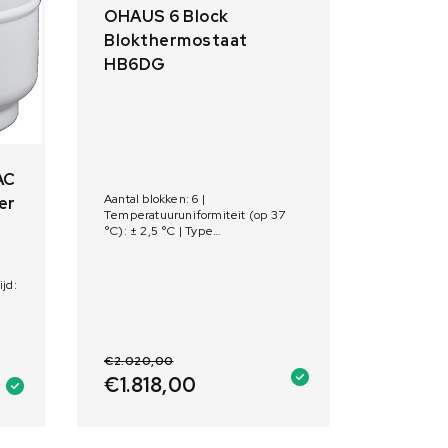
OHAUS 6 Block
Blokthermostaat
HB6DG
AC
Aantal blokken: 6 |
er
Temperatuuruniformiteit (op 37
°C): ± 2,5 °C | Type
blokthermostaat: Digitaal
ijd:
€
2.020,00
€
1.818,00