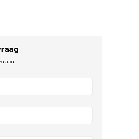
 vraag
en aan