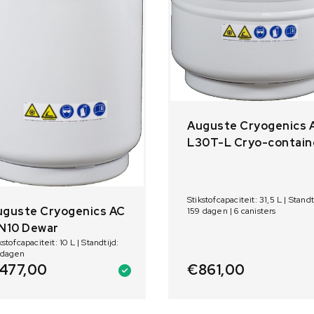
Auguste Cryogenics 
L30T-L Cryo-contain
Stikstofcapaciteit: 31,5 L | Standt
uguste Cryogenics AC
159 dagen | 6 canisters
IN10 Dewar
kstofcapaciteit: 10 L | Standtijd:
 dagen
477,00
€
861,00