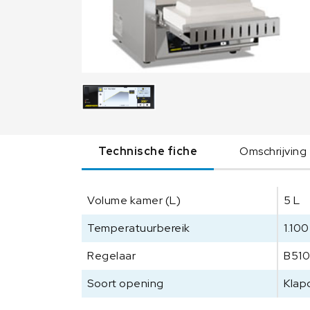
Technische fiche
Omschrijving
Volume kamer (L)
5 L
Temperatuurbereik
1.100
Regelaar
B51
Soort opening
Klap