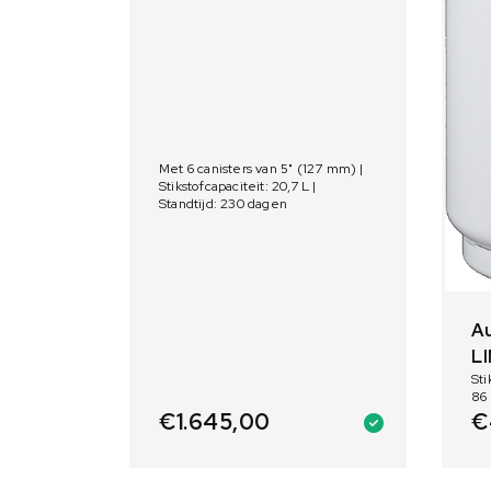
Met 6 canisters van 5" (127 mm) |
Stikstofcapaciteit: 20,7 L |
Standtijd: 230 dagen
A
L
Sti
86
€
1.645,00
€