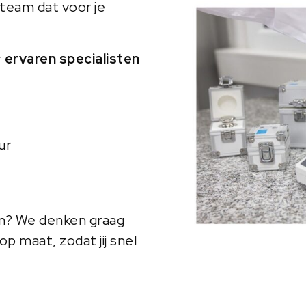
team dat voor je
r
ervaren specialisten
ur
en? We denken graag
p maat, zodat jij snel