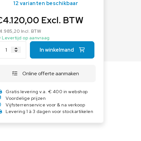
12 varianten beschikbaar
Overige weegschalen
Dierenweegschalen
€
4.120,00
Excl. BTW
Draagbare weegschalen
4.985,20
Incl. BTW
Industrie 4.0
Levertijd op aanvraag
Software
In winkelmand
Veerweegschalen
Weegcellen
Online offerte aanmaken
Winkelweegschalen
Gratis levering v.a. € 400 in webshop
Voordelige prijzen
Vijfsterrenservice voor & na verkoop
Levering 1 à 3 dagen voor stockartikelen