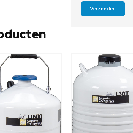
combinatie met schoorsteen,
schoorsteen met ventilator of
Verzenden
katalysator), niet gasdicht
Handmatig of automatisch
roducten
gastoevoersysteem
Deur voor thermokoppel in de
achterwand of in de ovendeur
Andere toebehoren