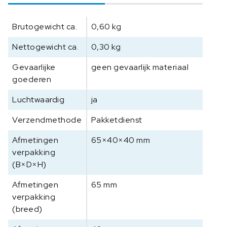
p
o
Brutogewicht ca.
0,60 kg
b
j
Nettogewicht ca.
0,30 kg
e
c
Gevaarlijke
geen gevaarlijk materiaal
t
goederen
i
e
Luchtwaardig
ja
f
Verzendmethode
Pakketdienst
O
B
Afmetingen
65×40×40 mm
B
verpakking
-
(B×D×H)
A
1
Afmetingen
65 mm
6
verpakking
0
(breed)
5
a