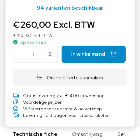
94 varianten beschikbaar
€
260,00
Excl. BTW
€
314,60
Incl. BTW
Op voorraad
K
In winkelmand
E
R
N
Online offerte aanmaken
M
i
c
Gratis levering v.a. € 400 in webshop
r
Voordelige prijzen
o
Vijfsterrenservice voor & na verkoop
s
Levering 1 à 3 dagen voor stockartikelen
c
o
Technische fiche
Omschrijving
Serie
o