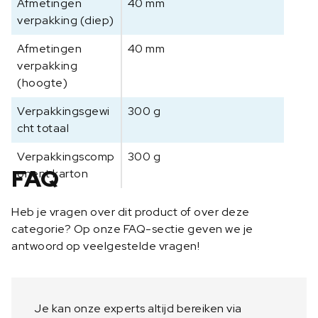
Afmetingen
40 mm
a
verpakking (diep)
n
t
Afmetingen
40 mm
a
verpakking
l
(hoogte)
Verpakkingsgewi
300 g
cht totaal
Verpakkingscomp
300 g
FAQ
onent karton
Heb je vragen over dit product of over deze
categorie? Op onze FAQ-sectie geven we je
antwoord op veelgestelde vragen!
Je kan onze experts altijd bereiken via