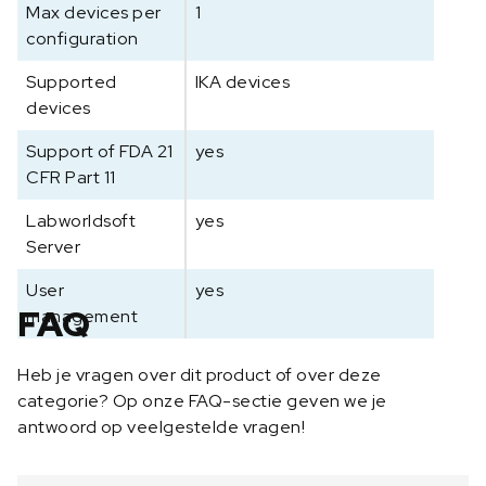
Max devices per
1
a
configuration
l
Supported
IKA devices
devices
Support of FDA 21
yes
CFR Part 11
Labworldsoft
yes
Server
User
yes
FAQ
management
Heb je vragen over dit product of over deze
categorie? Op onze FAQ-sectie geven we je
antwoord op veelgestelde vragen!