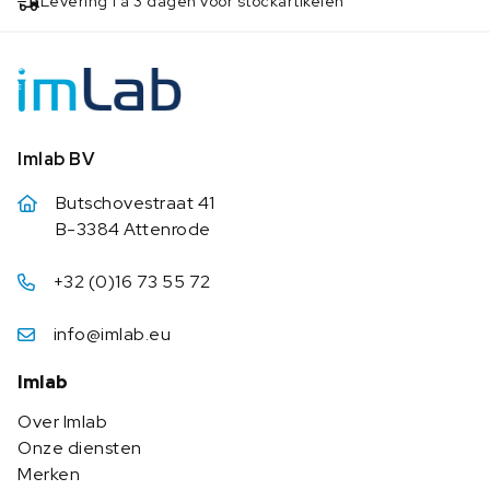
Levering 1 à 3 dagen voor stockartikelen
Imlab BV
Butschovestraat 41
B-3384 Attenrode
+32 (0)16 73 55 72
info@imlab.eu
Imlab
Over Imlab
Onze diensten
Merken