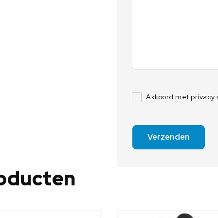
0
a
a
n
t
a
l
Akkoord met privacy
Verzenden
roducten