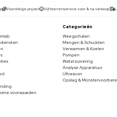
op
Voordelige prijzen
Vijfsterrenservice voor & na verkoop
L
b
Categorieën
Imlab
Weegschalen
diensten
Mengen & Schudden
en
Verwarmen & Koelen
s
Pompen
ties
Waterzuivering
Analyse Apparatuur
act
Ultrasoon
Opslag & Monstervoorbere
nding
mene voorwaarden