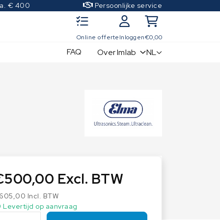
.a. € 400
Persoonlijke service
Online offerte
Inloggen
€
0,00
FAQ
NL
Over Imlab
IJkgewichten
Kwaliteitscontrole sets
OIML Klasse E1
OIML Klasse E2
OIML Klasse F1
OIML Klasse F2
OIML Klasse M1
€
500,00
Excl. BTW
OIML Klasse M2
605,00
Incl. BTW
OIML Klasse M3
Levertijd op aanvraag