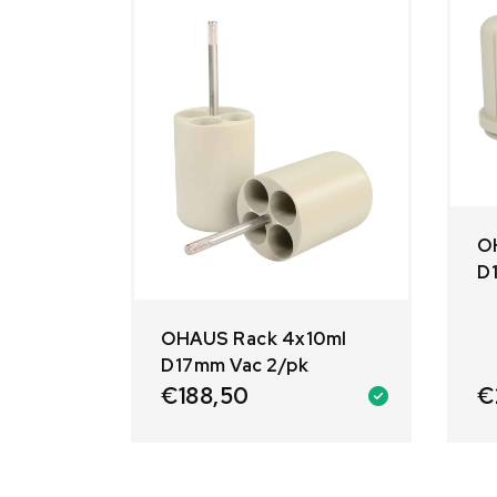
O
D
OHAUS Rack 4x10ml
D17mm Vac 2/pk
€
€
188,50