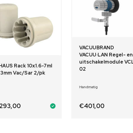
VACUUBRAND
VACUU·LAN Regel- en
uitschakelmodule VC
HAUS Rack 10x1.6-7ml
02
13mm Vac/Sar 2/pk
Handmatig
293,00
€
401,00