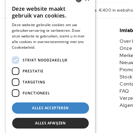
Deze website maakt
Gratis levering v.a. €400 in websh
DUTCH
gebruik van cookies.
IMLAB FR
Deze website gebruikt cookies om uw
Imla
gebruikerservaring te verbeteren. Door
onze website te gebruiken, stemt u in met
Over 
alle cookies in overeenstemming met ons
Cookiebeleid.
Lees verder
Onze 
Imlab BV
Merk
STRIKT NOODZAKELIJK
Nieuw
Butschovestraat 41
Promo
PRESTATIE
B-3384 Attenrode
Stock
TARGETING
Cont
+32 (0)16 73 55 72
FAQ
FUNCTIONEEL
Verze
info@imlab.eu
Alge
ALLES ACCEPTEREN
ALLES AFWIJZEN