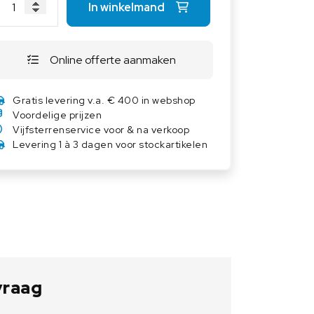
In winkelmand
Overige weegschalen
Dierenweegschalen
Draagbare weegschalen
Online offerte aanmaken
Industrie 4.0
Gratis levering v.a. € 400 in webshop
Software
Voordelige prijzen
Veerweegschalen
Vijfsterrenservice voor & na verkoop
Levering 1 à 3 dagen voor stockartikelen
Weegcellen
Winkelweegschalen
 vraag