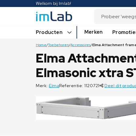
Welkom bij Imlab!
Merken
Producten
Promotie
Home
/
Toebehoren
/
Accessoires
/
Elma Attachment
Elmasonic xtra 
Merk:
Elma
Referentie: 1120721
Deel dit produ