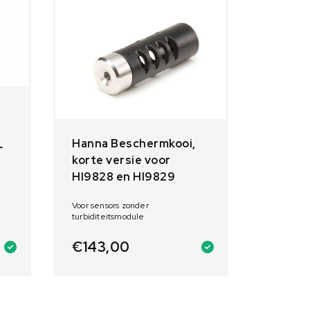
Hanna Beschermkooi,
L
korte versie voor
HI9828 en HI9829
Voor sensors zonder
turbiditeitsmodule
€
143,00