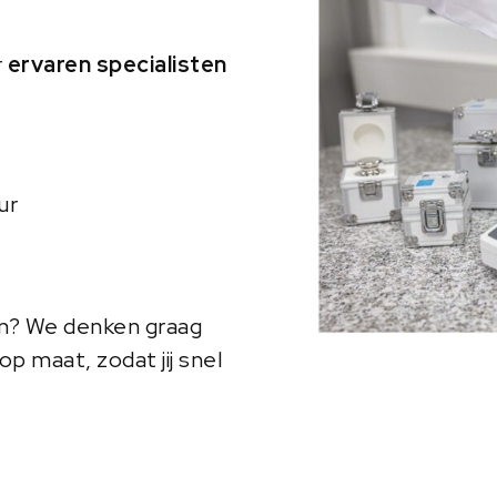
r
ervaren specialisten
ur
en? We denken graag
p maat, zodat jij snel