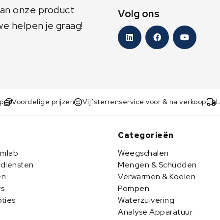
 aan onze product
Volg ons
we helpen je graag!
op
Voordelige prijzen
Vijfsterrenservice voor & na verkoop
L
b
Categorieën
Imlab
Weegschalen
diensten
Mengen & Schudden
en
Verwarmen & Koelen
s
Pompen
ties
Waterzuivering
Analyse Apparatuur