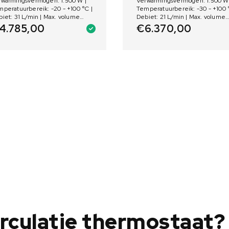
rwarmingsvermogen: 1.500 W |
Verwarmingsvermogen: 1.500 W 
peratuurbereik: -20 - +100 °C |
Temperatuurbereik: -30 - +100 
iet: 31 L/min | Max. volume
Debiet: 21 L/min | Max. volume
: 1,4 - 4 L
bad: 1,4 - 4 L
4.785,00
€
6.370,00
irculatie thermostaat?