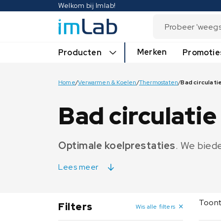
Welkom bij Imlab!
Merken
Producten
Promotie
Home
/
Verwarmen & Koelen
/
Thermostaten
/
Bad circulat
Bad circulati
Optimale koelprestaties
. We bied
Lees meer
Toont 
Filters
Wis alle filters