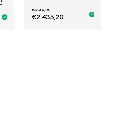
|
°C |
€
3.136,00
€
2.435,20