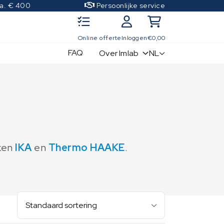
.a. € 400
Persoonlijke service
Online offerte
Inloggen
€
0,00
FAQ
NL
Over Imlab
IJkgewichten
Kwaliteitscontrole sets
OIML Klasse E1
OIML Klasse E2
OIML Klasse F1
rken
IKA
en
Thermo HAAKE
.
OIML Klasse F2
OIML Klasse M1
OIML Klasse M2
OIML Klasse M3