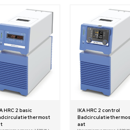
Voedingsweegschalen
Medische weegschalen
Voedingsweegschalen
Babyweegschalen
Handkrachtmeters
Personenweegschalen
Rolstoelweegschalen
Stoelweegschalen
A HRC 2 basic
IKA HRC 2 control
adcirculatiethermost
Badcirculatiethermo
at
aat