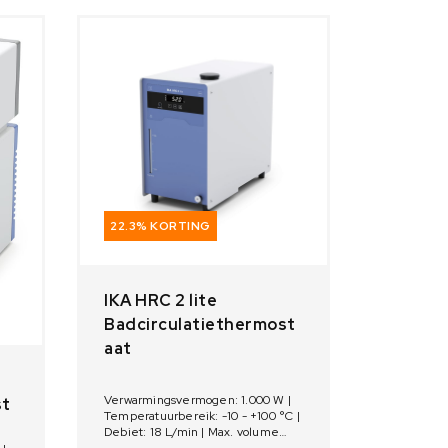
Overige weegschalen
Dierenweegschalen
Draagbare weegschalen
Industrie 4.0
Software
Veerweegschalen
Weegcellen
22.3% KORTING
Winkelweegschalen
IKA HRC 2 lite
Badcirculatiethermost
aat
Verwarmingsvermogen: 1.000 W |
st
Temperatuurbereik: -10 - +100 °C |
Debiet: 18 L/min | Max. volume
bad: 1 - 3,5 L