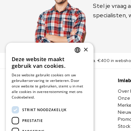
Stel je vraag
specialisten, 
×
Deze website maakt
Gratis levering v.a. €400 in websh
DUTCH
gebruik van cookies.
IMLAB FR
Deze website gebruikt cookies om uw
Imla
gebruikerservaring te verbeteren. Door
onze website te gebruiken, stemt u in met
Over 
alle cookies in overeenstemming met ons
Cookiebeleid.
Lees verder
Onze 
Imlab BV
Merk
STRIKT NOODZAKELIJK
Nieuw
Butschovestraat 41
Promo
PRESTATIE
B-3384 Attenrode
Stock