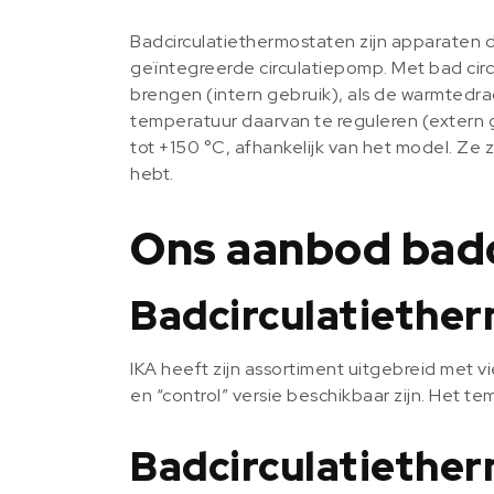
Badcirculatiethermostaten zijn apparaten d
geïntegreerde circulatiepomp. Met bad circ
brengen (intern gebruik), als de warmtedra
temperatuur daarvan te reguleren (extern g
tot +150 °C, afhankelijk van het model. Ze
hebt.
Ons aanbod badc
Badcirculatiether
IKA heeft zijn assortiment uitgebreid met 
en “control” versie beschikbaar zijn. Het te
Badcirculatiether