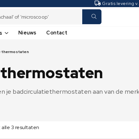
Gratis levering v
Nieuws
Contact
s
Laboratoriumweegschalen
Industrieweegschalen
ie thermostaten
Analyseweegschalen
Hangweegschalen -
Kraanweegschalen
e thermostaten
Microweegschalen
Plateauweegschalen
Precisieweegschalen
Tafelweegschalen
Vochtbepalers
en je badcirculatiethermostaten aan van de me
Telweegschalen
Transpallet weegschalen
Vloerweegschalen
alle 3 resultaten