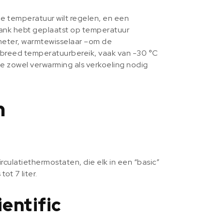
de temperatuur wilt regelen, en een
 tank hebt geplaatst op temperatuur
smeter, warmtewisselaar –om de
n breed temperatuurbereik, vaak van -30 °C
je zowel verwarming als verkoeling nodig
n
culatiethermostaten, die elk in een “basic”
ot 7 liter.
entific